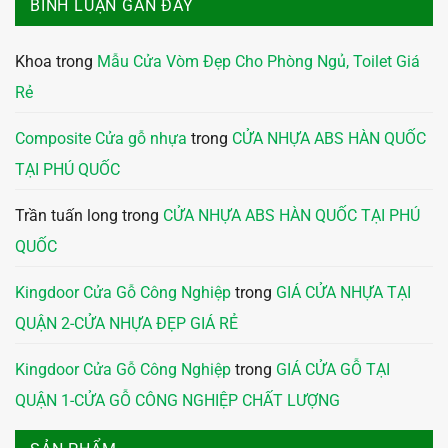
BÌNH LUẬN GẦN ĐÂY
Khoa
trong
Mẫu Cửa Vòm Đẹp Cho Phòng Ngủ, Toilet Giá
Rẻ
Composite Cửa gỗ nhựa
trong
CỬA NHỰA ABS HÀN QUỐC
TẠI PHÚ QUỐC
Trần tuấn long
trong
CỬA NHỰA ABS HÀN QUỐC TẠI PHÚ
QUỐC
Kingdoor Cửa Gỗ Công Nghiệp
trong
GIÁ CỬA NHỰA TẠI
QUẬN 2-CỬA NHỰA ĐẸP GIÁ RẺ
Kingdoor Cửa Gỗ Công Nghiệp
trong
GIÁ CỬA GỖ TẠI
QUẬN 1-CỬA GỖ CÔNG NGHIỆP CHẤT LƯỢNG