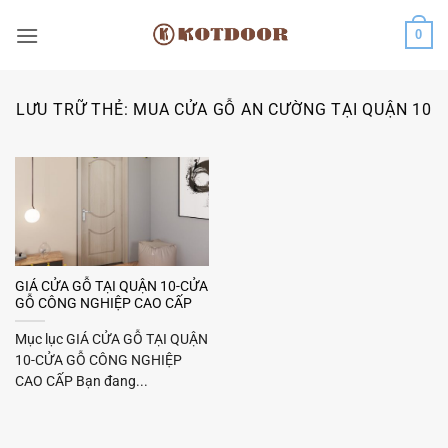
Bỏ
0
qua
nội
dung
LƯU TRỮ THẺ:
MUA CỬA GỖ AN CƯỜNG TẠI QUẬN 10
GIÁ CỬA GỖ TẠI QUẬN 10-CỬA
GỖ CÔNG NGHIỆP CAO CẤP
Mục lục GIÁ CỬA GỖ TẠI QUẬN
10-CỬA GỖ CÔNG NGHIỆP
CAO CẤP Bạn đang...