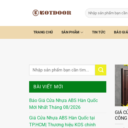
Bỏ
qua
Tìm
kiếm:
nội
dung
TRANG CHỦ
SẢN PHẨM
TIN TỨC
BÁO GIÁ
BÀI VIẾT MỚI
Báo Giá Cửa Nhựa ABS Hàn Quốc
Mới Nhất Tháng 08/2026
GIÁ C
Giá Cửa Nhựa ABS Hàn Quốc tại
CÔNG
TP.HCM| Thương hiệu KOS chính