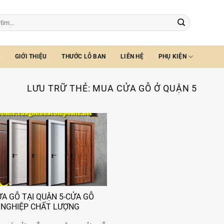
GIỚI THIỆU
THƯỚC LỖ BAN
LIÊN HỆ
PHỤ KIỆN
LƯU TRỮ THẺ:
MUA CỬA GỖ Ở QUẬN 5
ỬA GỖ TẠI QUẬN 5-CỬA GỖ
 NGHIỆP CHẤT LƯỢNG