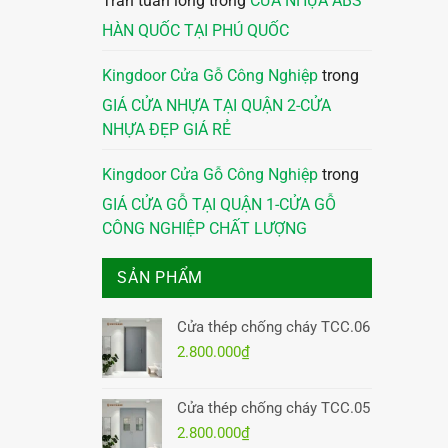
Trần tuấn long
trong
CỬA NHỰA ABS
HÀN QUỐC TẠI PHÚ QUỐC
Kingdoor Cửa Gỗ Công Nghiệp
trong
GIÁ CỬA NHỰA TẠI QUẬN 2-CỬA
NHỰA ĐẸP GIÁ RẺ
Kingdoor Cửa Gỗ Công Nghiệp
trong
GIÁ CỬA GỖ TẠI QUẬN 1-CỬA GỖ
CÔNG NGHIỆP CHẤT LƯỢNG
SẢN PHẨM
Cửa thép chống cháy TCC.06
2.800.000
₫
Cửa thép chống cháy TCC.05
2.800.000
₫