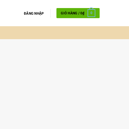
GIỎ HÀNG /
0
₫
0
ĐĂNG NHẬP