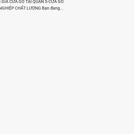
c GIÁ CỬA GỖ TẠI QUẬN 5-CỬA GỖ
GHIỆP CHẤT LƯỢNG Bạn đang...