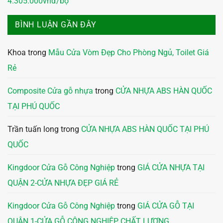
4.305.000vnđ/bộ
BÌNH LUẬN GẦN ĐÂY
Khoa
trong
Mẫu Cửa Vòm Đẹp Cho Phòng Ngủ, Toilet Giá
Rẻ
Composite Cửa gỗ nhựa
trong
CỬA NHỰA ABS HÀN QUỐC
TẠI PHÚ QUỐC
Trần tuấn long
trong
CỬA NHỰA ABS HÀN QUỐC TẠI PHÚ
QUỐC
Kingdoor Cửa Gỗ Công Nghiệp
trong
GIÁ CỬA NHỰA TẠI
QUẬN 2-CỬA NHỰA ĐẸP GIÁ RẺ
Kingdoor Cửa Gỗ Công Nghiệp
trong
GIÁ CỬA GỖ TẠI
QUẬN 1-CỬA GỖ CÔNG NGHIỆP CHẤT LƯỢNG