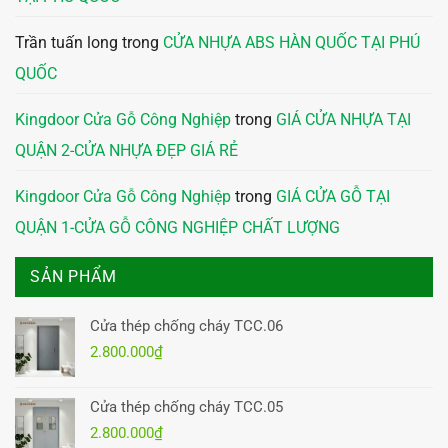
Trần tuấn long
trong
CỬA NHỰA ABS HÀN QUỐC TẠI PHÚ
QUỐC
Kingdoor Cửa Gỗ Công Nghiệp
trong
GIÁ CỬA NHỰA TẠI
QUẬN 2-CỬA NHỰA ĐẸP GIÁ RẺ
Kingdoor Cửa Gỗ Công Nghiệp
trong
GIÁ CỬA GỖ TẠI
QUẬN 1-CỬA GỖ CÔNG NGHIỆP CHẤT LƯỢNG
SẢN PHẨM
Cửa thép chống cháy TCC.06
2.800.000
₫
Cửa thép chống cháy TCC.05
2.800.000
₫