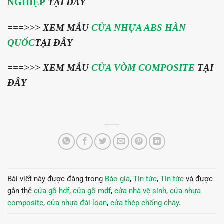
NGHIỆP
TẠI ĐÂY
===>>> XEM MẪU
CỬA NHỰA ABS HÀN
QUỐC
TẠI ĐÂY
===>>> XEM MẪU
CỬA VÒM COMPOSITE
TẠI
ĐÂY
Bài viết này được đăng trong
Báo giá
,
Tin tức
,
Tin tức
và được
gắn thẻ
cửa gỗ hdf
,
cửa gỗ mdf
,
cửa nhà vệ sinh
,
cửa nhựa
composite
,
cửa nhựa đài loan
,
cửa thép chống cháy
.