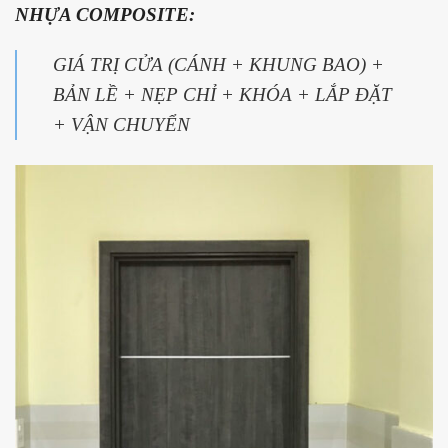
NHỰA COMPOSITE:
GIÁ TRỊ CỬA (CÁNH + KHUNG BAO) +
BẢN LỀ + NẸP CHỈ + KHÓA + LẮP ĐẶT
+ VẬN CHUYỂN