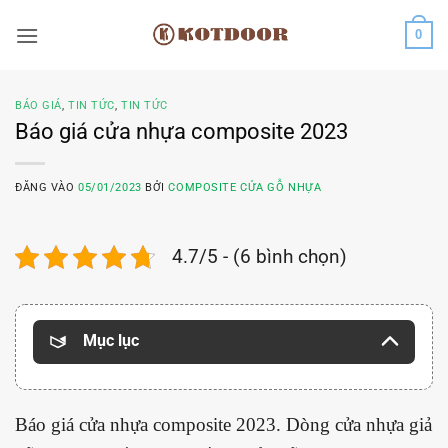
Bỏ
0
qua
nội
dung
BÁO GIÁ
,
TIN TỨC
,
TIN TỨC
Báo giá cửa nhựa composite 2023
ĐĂNG VÀO
05/01/2023
BỞI
COMPOSITE CỬA GỖ NHỰA
4.7/5 - (6 bình chọn)
Mục lục
Báo giá cửa nhựa composite 2023. Dòng cửa nhựa giả