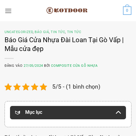
Bỏ
0
qua
nội
dung
UNCATEGORIZED
,
BÁO GIÁ
,
TIN TỨC
,
TIN TỨC
Báo Giá Cửa Nhựa Đài Loan Tại Gò Vấp |
Mẫu cửa đẹp
ĐĂNG VÀO
27/05/2024
BỞI
COMPOSITE CỬA GỖ NHỰA
5/5 - (1 bình chọn)
Mục lục