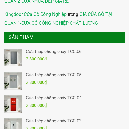
QUẬN 2-CỬA NHỰA ĐẸP GIÁ RẺ
Kingdoor Cửa Gỗ Công Nghiệp
trong
GIÁ CỬA GỖ TẠI
QUẬN 1-CỬA GỖ CÔNG NGHIỆP CHẤT LƯỢNG
SẢN PHẨM
Cửa thép chống cháy TCC.06
2.800.000
₫
Cửa thép chống cháy TCC.05
2.800.000
₫
Cửa thép chống cháy TCC.04
2.800.000
₫
Cửa thép chống cháy TCC.03
2.800.000
₫