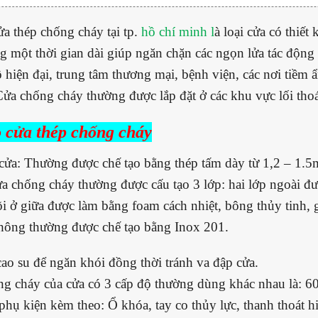
ửa thép chống cháy tại tp.
hồ chí minh l
à loại cửa có thiết
g một thời gian dài giúp ngăn chặn các ngọn lửa tác độn
ộ hiện đại, trung tâm thương mại, bệnh viện, các nơi tiềm
Cửa chống cháy thường được lắp đặt ở các khu vực lối tho
 cửa thép chống cháy
̉a: Thường được chế tạo bằng thép tấm dày từ 1,2 – 1.5
a chống cháy thường được cấu tạo 3 lớp: hai lớp ngoài đươ
i ở giữa được làm bằng foam cách nhiệt, bông thủy tinh, giâ
thông thường được chế tạo bằng Inox 201.
o su để ngăn khói đồng thời tránh va đập cửa.
ng cháy của cửa có 3 cấp độ thường dùng khác nhau là: 60
hụ kiện kèm theo: Ổ khóa, tay co thủy lực, thanh thoát 