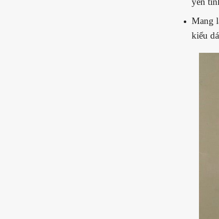
yên tĩ
Mang l
kiểu dá