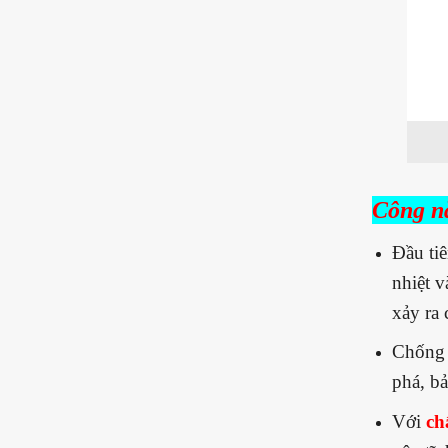
Công n
Đầu tiê
nhiệt v
xảy ra 
Chống 
phá, bả
Với
ch