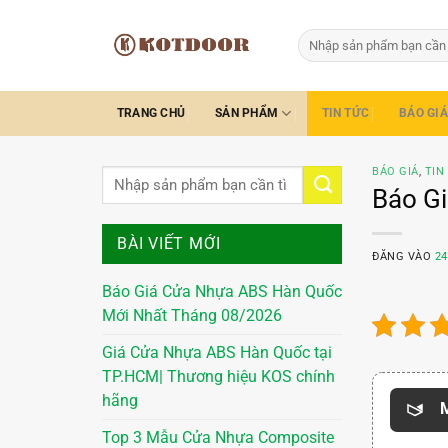
Bỏ
qua
Tìm
kiếm:
nội
dung
TRANG CHỦ
SẢN PHẨM
TIN TỨC
BÁO GIÁ
BÁO GIÁ
,
TIN
Báo Gi
BÀI VIẾT MỚI
ĐĂNG VÀO
24
Báo Giá Cửa Nhựa ABS Hàn Quốc
Mới Nhất Tháng 08/2026
Giá Cửa Nhựa ABS Hàn Quốc tại
TP.HCM| Thương hiệu KOS chính
hãng
M
Top 3 Mẫu Cửa Nhựa Composite