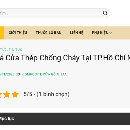
GIỚI THIỆU
THƯỚC LỖ BAN
LIÊN HỆ
PHỤ KIỆN
 TỨC
,
TIN TỨC
á Cửa Thép Chống Cháy Tại TP.Hồ Chí 
/11/2022
BỞI
COMPOSITE CỬA GỖ NHỰA
5/5 - (1 bình chọn)
ục lục