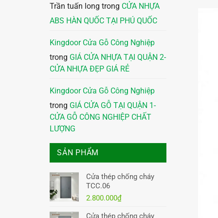
Trần tuấn long
trong
CỬA NHỰA
ABS HÀN QUỐC TẠI PHÚ QUỐC
Kingdoor Cửa Gỗ Công Nghiệp
trong
GIÁ CỬA NHỰA TẠI QUẬN 2-
CỬA NHỰA ĐẸP GIÁ RẺ
Kingdoor Cửa Gỗ Công Nghiệp
trong
GIÁ CỬA GỖ TẠI QUẬN 1-
CỬA GỖ CÔNG NGHIỆP CHẤT
LƯỢNG
SẢN PHẨM
Cửa thép chống cháy
TCC.06
2.800.000
₫
Cửa thép chống cháy