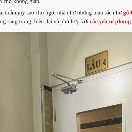
nh cho không gian.
ại thẩm mỹ cao cho ngôi nhà nhờ những màu sắc như
gỗ 
ng sang trọng, hiện đại và phù hợp với
các yếu tố phong