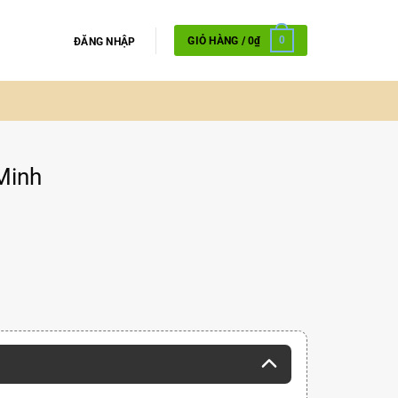
GIỎ HÀNG /
0
₫
0
ĐĂNG NHẬP
Minh