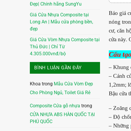
Đẹp| Chính hãng SungYu
Báo giá c
Giá Cửa Nhựa Composite tại
nóng tron
Long An | Mẫu cửa phòng bền,
đẹp
cư, căn h
cửa này. 
Giá Cửa Vòm Nhựa Composite tại
Thủ Đức | Chỉ Từ
Cấu tạo
4.305.000vnđ/bộ
– Khung cư
BÌNH LUẬN GẦN ĐÂY
– Cánh cử
Khoa
trong
Mẫu Cửa Vòm Đẹp
1,2mm; lõ
Cho Phòng Ngủ, Toilet Giá Rẻ
Bậu cửa 
Composite Cửa gỗ nhựa
trong
– Zoăng ca
CỬA NHỰA ABS HÀN QUỐC TẠI
– Độ chố
PHÚ QUỐC
– Những p