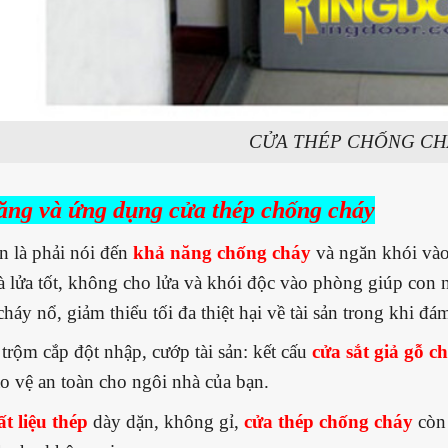
CỬA THÉP CHỐNG CH
ăng và ứng dụng cửa thép chống cháy
n là phải nói đến
khả năng chống cháy
và ngăn khói và
à lửa tốt, không cho lửa và khói độc vào phòng giúp con n
cháy nổ, giảm thiểu tối đa thiệt hại về tài sản trong khi đá
trộm cắp đột nhập, cướp tài sản: kết cấu
cửa sắt giả gỗ c
o vệ an toàn cho ngôi nhà của bạn.
ất liệu thép
dày dặn, không gỉ,
cửa thép chống cháy
cò