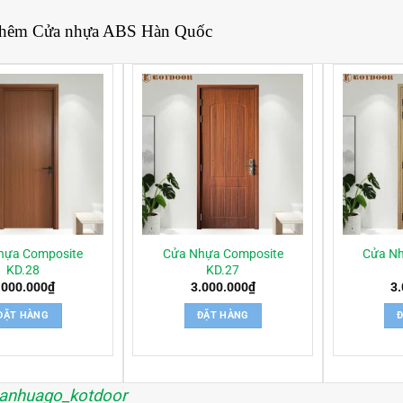
thêm
Cửa nhựa ABS Hàn Quốc
hựa Composite
Cửa Nhựa Composite
Cửa Nh
KD.28
KD.27
.000.000
₫
3.000.000
₫
3
ĐẶT HÀNG
ĐẶT HÀNG
anhuago_kotdoor