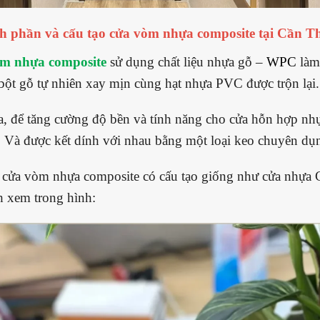
h phần và cấu tạo cửa vòm nhựa composite tại Cần T
m nhựa composite
sử dụng chất liệu nhựa gỗ –
WPC
làm 
bột gỗ tự nhiên xay mịn cùng hạt nhựa PVC được trộn lại
a, để tăng cường độ bền và tính năng cho cửa hỗn hợp nh
. Và được kết dính với nhau bằng một loại keo chuyên dụ
 cửa vòm nhựa composite có cấu tạo giống như cửa nhựa 
h xem trong hình: