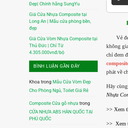
Đẹp| Chính hãng SungYu
Giá Cửa Nhựa Composite tại
Long An | Mẫu cửa phòng bền,
đẹp
Vẻ đẹp c
Giá Cửa Vòm Nhựa Composite tại
không gia
Thủ Đức | Chỉ Từ
4.305.000vnđ/bộ
chỉ đem 
composit
BÌNH LUẬN GẦN ĐÂY
phát về ch
Khoa
trong
Mẫu Cửa Vòm Đẹp
Hãy cùng 
Cho Phòng Ngủ, Toilet Giá Rẻ
Nhựa Com
Composite Cửa gỗ nhựa
trong
>> Xem 
CỬA NHỰA ABS HÀN QUỐC TẠI
PHÚ QUỐC
>> Xem