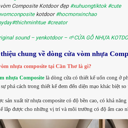
 vòm Composite Kotdoor đẹp
#xuhuongtiktok
#cute
avomconposite
kotdoor
#hocmonxinchao
nyday
#thichminhtue
#creator
iginal sound – yenkotdoor – 🌱CỬA GỖ NHỰA KOTD
i thiệu chung về dòng cửa vòm nhựa Comp
vòm nhựa composite tại Cần Thơ là gì?
m nhựa Composite
là dòng cửa có thiết kế uốn cong ở p
 sự phá cách trong thiết kế đem đến diện mạo khác biệt s
c sản xuất từ nhựa composite có độ bền cao, có khả năn
hể lắp được cho những vị trí và môi trường có độ ẩm ca