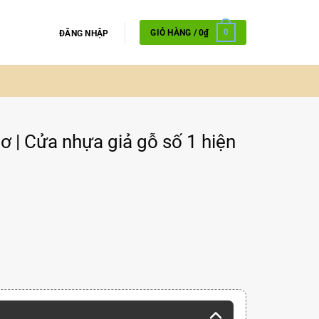
GIỎ HÀNG /
0
₫
0
ĐĂNG NHẬP
 | Cửa nhựa giả gỗ số 1 hiện