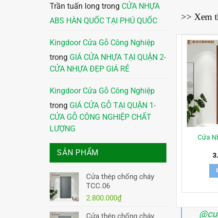
Trần tuấn long
trong
CỬA NHỰA
>> Xem 
ABS HÀN QUỐC TẠI PHÚ QUỐC
Kingdoor Cửa Gỗ Công Nghiệp
trong
GIÁ CỬA NHỰA TẠI QUẬN 2-
CỬA NHỰA ĐẸP GIÁ RẺ
Kingdoor Cửa Gỗ Công Nghiệp
trong
GIÁ CỬA GỖ TẠI QUẬN 1-
CỬA GỖ CÔNG NGHIỆP CHẤT
LƯỢNG
Cửa N
SẢN PHẨM
3
Cửa thép chống cháy
TCC.06
2.800.000
₫
@cu
Cửa thép chống cháy