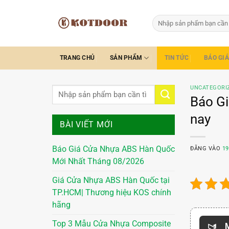
Bỏ
qua
Tìm
kiếm:
nội
dung
TRANG CHỦ
SẢN PHẨM
TIN TỨC
BÁO GIÁ
UNCATEGORI
Báo Gi
nay
BÀI VIẾT MỚI
Báo Giá Cửa Nhựa ABS Hàn Quốc
ĐĂNG VÀO
19
Mới Nhất Tháng 08/2026
Giá Cửa Nhựa ABS Hàn Quốc tại
TP.HCM| Thương hiệu KOS chính
hãng
Top 3 Mẫu Cửa Nhựa Composite
M