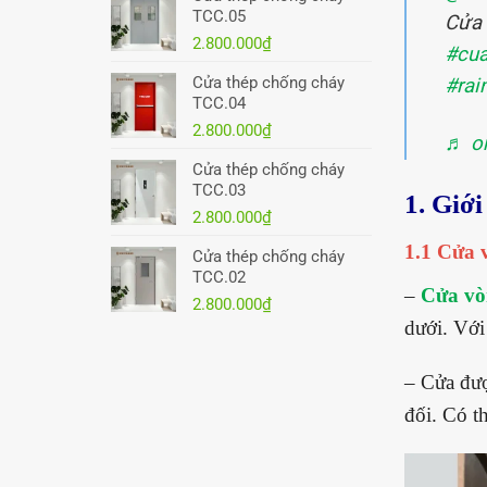
TCC.05
Cửa
2.800.000
₫
#cu
Cửa thép chống cháy
#rai
TCC.04
2.800.000
₫
♬ or
Cửa thép chống cháy
TCC.03
1. Giớ
2.800.000
₫
1.1 Cửa 
Cửa thép chống cháy
TCC.02
–
Cửa vò
2.800.000
₫
dưới. Với
– Cửa đượ
đối. Có t