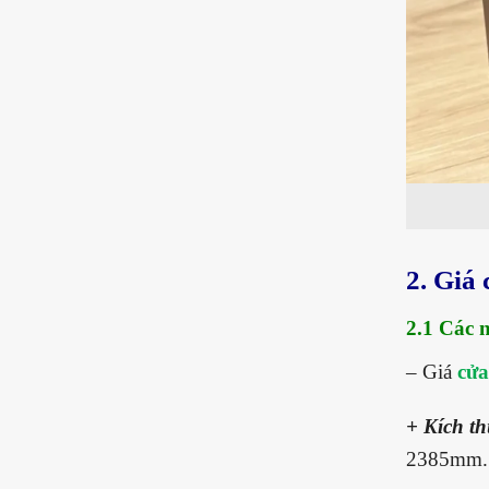
2. Giá
2.1 Các 
– Giá
cửa
+ Kích th
2385mm. V