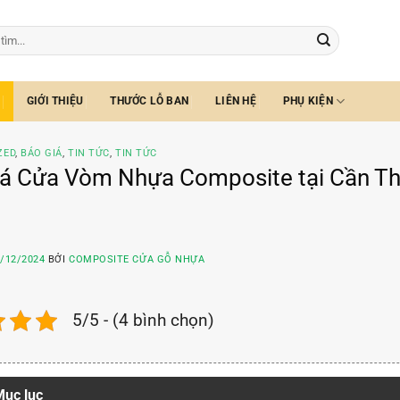
GIỚI THIỆU
THƯỚC LỖ BAN
LIÊN HỆ
PHỤ KIỆN
ZED
,
BÁO GIÁ
,
TIN TỨC
,
TIN TỨC
á Cửa Vòm Nhựa Composite tại Cần Thơ
/12/2024
BỞI
COMPOSITE CỬA GỖ NHỰA
5/5 - (4 bình chọn)
ục lục