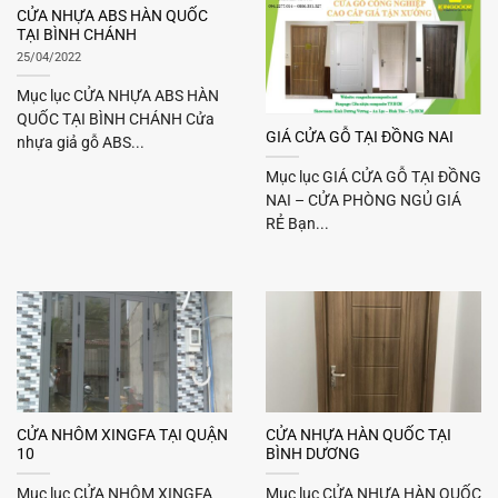
CỬA NHỰA ABS HÀN QUỐC
TẠI BÌNH CHÁNH
25/04/2022
Mục lục CỬA NHỰA ABS HÀN
QUỐC TẠI BÌNH CHÁNH Cửa
GIÁ CỬA GỖ TẠI ĐỒNG NAI
nhựa giả gỗ ABS...
Mục lục GIÁ CỬA GỖ TẠI ĐỒNG
NAI – CỬA PHÒNG NGỦ GIÁ
RẺ Bạn...
CỬA NHÔM XINGFA TẠI QUẬN
CỬA NHỰA HÀN QUỐC TẠI
10
BÌNH DƯƠNG
Mục lục CỬA NHÔM XINGFA
Mục lục CỬA NHỰA HÀN QUỐC