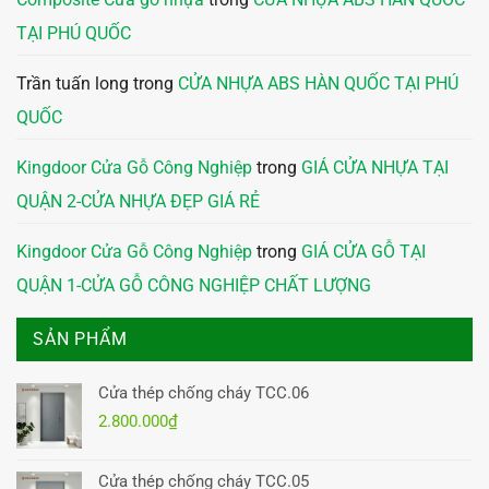
TẠI PHÚ QUỐC
Trần tuấn long
trong
CỬA NHỰA ABS HÀN QUỐC TẠI PHÚ
QUỐC
Kingdoor Cửa Gỗ Công Nghiệp
trong
GIÁ CỬA NHỰA TẠI
QUẬN 2-CỬA NHỰA ĐẸP GIÁ RẺ
Kingdoor Cửa Gỗ Công Nghiệp
trong
GIÁ CỬA GỖ TẠI
QUẬN 1-CỬA GỖ CÔNG NGHIỆP CHẤT LƯỢNG
SẢN PHẨM
Cửa thép chống cháy TCC.06
2.800.000
₫
Cửa thép chống cháy TCC.05