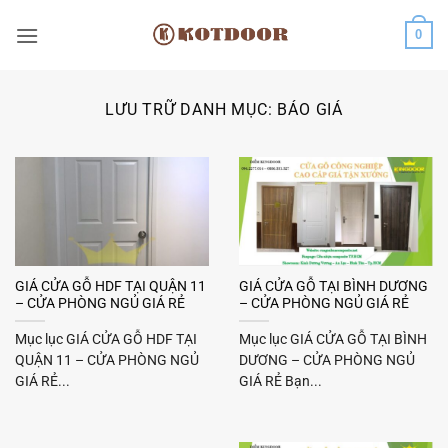
Bỏ
0
qua
nội
dung
LƯU TRỮ DANH MỤC:
BÁO GIÁ
GIÁ CỬA GỖ HDF TẠI QUẬN 11
GIÁ CỬA GỖ TẠI BÌNH DƯƠNG
– CỬA PHÒNG NGỦ GIÁ RẺ
– CỬA PHÒNG NGỦ GIÁ RẺ
Mục lục GIÁ CỬA GỖ HDF TẠI
Mục lục GIÁ CỬA GỖ TẠI BÌNH
QUẬN 11 – CỬA PHÒNG NGỦ
DƯƠNG – CỬA PHÒNG NGỦ
GIÁ RẺ...
GIÁ RẺ Bạn...