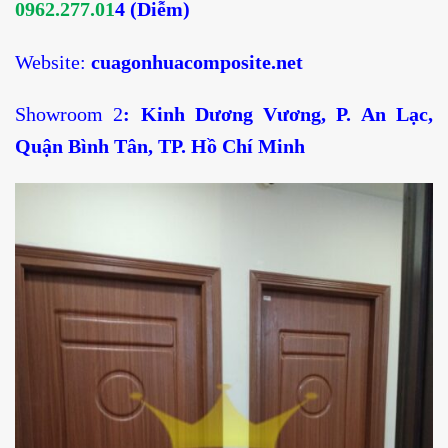
0962.277.01
4 (Diễm)
Website:
cuagonhuacomposite.net
Showroom 2
: Kinh Dương Vương, P. An Lạc,
Quận Bình Tân, TP. Hồ Chí Minh