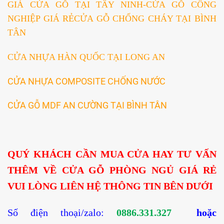
GIÁ CỬA GỖ TẠI TÂY NINH-CỬA GỖ CÔNG
NGHIỆP GIÁ RẺ
CỬA GỖ CHỐNG CHÁY TẠI BÌNH
TÂN
CỬA NHỰA HÀN QUỐC TẠI LONG AN
CỬA NHỰA COMPOSITE CHỐNG
NƯỚC
CỬA GỖ MDF AN CƯỜNG TẠI BÌNH TÂN
QUÝ KHÁCH CẦN MUA CỬA HAY TƯ VẤN
THÊM VỀ CỬA GỖ PHÒNG NGỦ GIÁ RẺ
VUI LÒNG LIÊN HỆ THÔNG TIN BÊN DƯỚI
Số điện thoại/zalo:
0886.331.327
hoặc