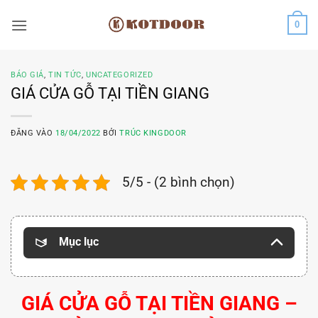
Bỏ
0
qua
nội
dung
BÁO GIÁ
,
TIN TỨC
,
UNCATEGORIZED
GIÁ CỬA GỖ TẠI TIỀN GIANG
ĐĂNG VÀO
18/04/2022
BỞI
TRÚC KINGDOOR
5/5 - (2 bình chọn)
Mục lục
GIÁ CỬA GỖ TẠI TIỀN GIANG –