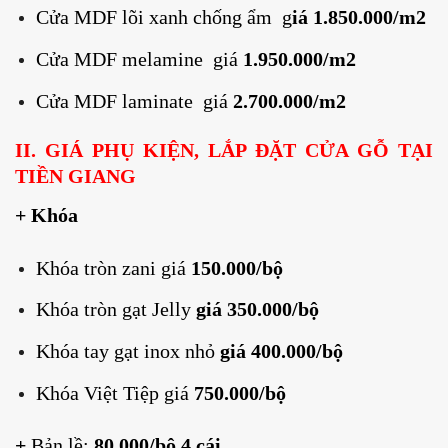
Cửa MDF lõi xanh chống ẩm g
iá 1.850.000/m2
Cửa MDF melamine giá
1.950.000/m2
Cửa MDF laminate giá
2.700.000/m2
II. GIÁ PHỤ KIỆN, LẮP ĐẶT CỬA GỖ TẠI
TIỀN GIANG
+ Khóa
Khóa tròn zani giá
150.000/bộ
Khóa tròn gạt Jelly
giá 350.000/bộ
Khóa tay gạt inox nhỏ
giá 400.000/bộ
Khóa Việt Tiệp giá
750.000/bộ
+
Bản lề:
80.000/bộ 4 cái