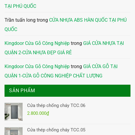
TẠI PHÚ QUỐC
Trần tuấn long
trong
CỬA NHỰA ABS HÀN QUỐC TẠI PHÚ
QUỐC
Kingdoor Cửa Gỗ Công Nghiệp
trong
GIÁ CỬA NHỰA TẠI
QUẬN 2-CỬA NHỰA ĐẸP GIÁ RẺ
Kingdoor Cửa Gỗ Công Nghiệp
trong
GIÁ CỬA GỖ TẠI
QUẬN 1-CỬA GỖ CÔNG NGHIỆP CHẤT LƯỢNG
SẢN PHẨM
Cửa thép chống cháy TCC.06
2.800.000
₫
Cửa thép chống cháy TCC.05