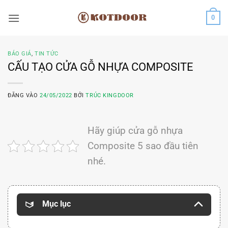
Bỏ
0
qua
nội
dung
BÁO GIÁ
,
TIN TỨC
CẤU TẠO CỬA GỖ NHỰA COMPOSITE
ĐĂNG VÀO
24/05/2022
BỞI
TRÚC KINGDOOR
Hãy giúp cửa gỗ nhựa
Composite 5 sao đầu tiên
nhé.
Mục lục