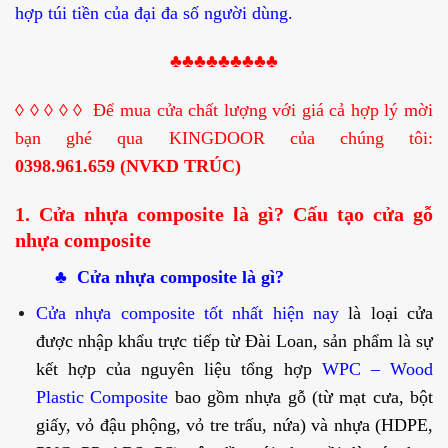
hợp túi tiền của đại đa số người dùng.
♣♣♣♣♣♣♣♣♣
◊ ◊ ◊ ◊ ◊
Để mua cửa chất lượng với giá cả hợp lý mời
bạn ghé qua KINGDOOR của chúng tôi:
0398.961.659 (NVKD TRÚC)
1. Cửa nhựa composite là gì? Cấu tạo cửa gỗ
nhựa composite
♣
Cửa nhựa composite là gì?
Cửa nhựa composite tốt nhất hiện nay
là loại cửa
được nhập khẩu trực tiếp từ Đài Loan, sản phẩm là sự
kết hợp của nguyên liệu tổng hợp
WPC – Wood
Plastic Composite
bao gồm nhựa gỗ (từ mạt cưa, bột
giấy, vỏ đậu phộng, vỏ tre trấu, nứa) và nhựa (HDPE,