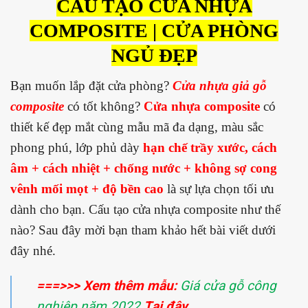
CẤU TẠO CỬA NHỰA
COMPOSITE | CỬA PHÒNG
NGỦ ĐẸP
Bạn muốn lắp đặt cửa phòng?
Cửa nhựa
giả gỗ
composite
có tốt không?
Cửa nhựa composite
có
thiết kế đẹp mắt cùng mẫu mã đa dạng, màu sắc
phong phú, lớp phủ dày
hạn chế trầy xước, cách
âm + cách nhiệt + chống nước + không sợ cong
vênh mối mọt + độ bền cao
là sự lựa chọn tối ưu
dành cho bạn. Cấu tạo cửa nhựa composite như thế
nào? Sau đây mời bạn tham khảo hết bài viết dưới
đây nhé.
===>>> Xem thêm mẫu:
Giá cửa gỗ công
nghiêp năm 2022
Tại đây