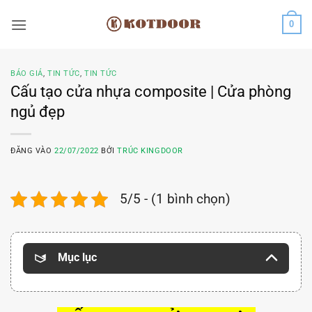
Bỏ
0
qua
nội
dung
BÁO GIÁ
,
TIN TỨC
,
TIN TỨC
Cấu tạo cửa nhựa composite | Cửa phòng
ngủ đẹp
ĐĂNG VÀO
22/07/2022
BỞI
TRÚC KINGDOOR
5/5 - (1 bình chọn)
Mục lục