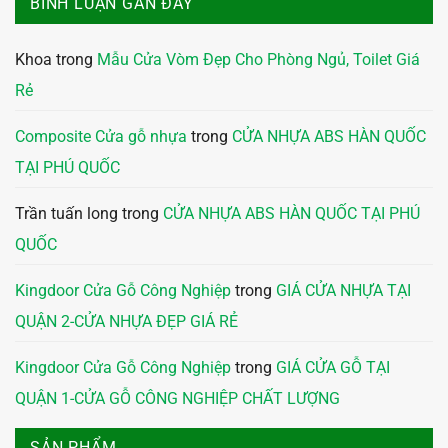
BÌNH LUẬN GẦN ĐÂY
Khoa
trong
Mẫu Cửa Vòm Đẹp Cho Phòng Ngủ, Toilet Giá
Rẻ
Composite Cửa gỗ nhựa
trong
CỬA NHỰA ABS HÀN QUỐC
TẠI PHÚ QUỐC
Trần tuấn long
trong
CỬA NHỰA ABS HÀN QUỐC TẠI PHÚ
QUỐC
Kingdoor Cửa Gỗ Công Nghiệp
trong
GIÁ CỬA NHỰA TẠI
QUẬN 2-CỬA NHỰA ĐẸP GIÁ RẺ
Kingdoor Cửa Gỗ Công Nghiệp
trong
GIÁ CỬA GỖ TẠI
QUẬN 1-CỬA GỖ CÔNG NGHIỆP CHẤT LƯỢNG
SẢN PHẨM