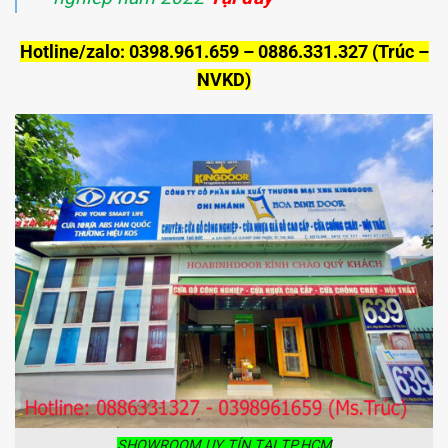
Hotline/zalo: 0398.961.659 – 0886.331.327 (Trúc –
NVKD)
SHOWROOM UY TÍN TẠI TP.HCM