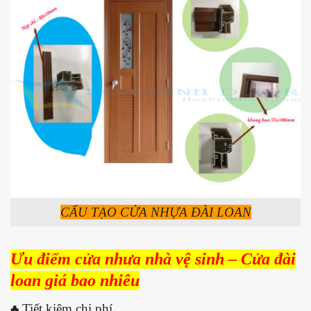
CẤU TẠO CỬA NHỰA ĐÀI LOAN
Ưu điểm cửa nhưa nhà vệ sinh – Cửa đài
loan giá bao nhiêu
♣ Tiết kiệm chi phí