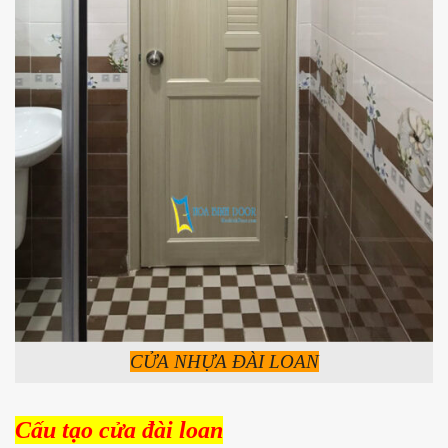
CỬA NHỰA ĐÀI LOAN
Cấu tạo cửa đài loan