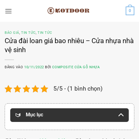
Bỏ
0
qua
nội
dung
BÁO GIÁ
,
TIN TỨC
,
TIN TỨC
Cửa đài loan giá bao nhiêu – Cửa nhựa nhà
vệ sinh
ĐĂNG VÀO
10/11/2022
BỞI
COMPOSITE CỬA GỖ NHỰA
5/5 - (1 bình chọn)
Mục lục