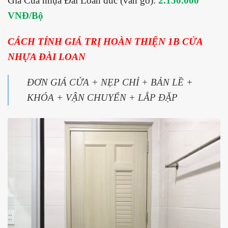
Giá Cửa nhựa Đài Loan đúc (vân gỗ):
2.150.000
VNĐ/Bộ
CÁCH TÍNH GIÁ TRỊ HOÀN THIỆN 1B CỬA
NHỰA ĐÀI LOAN
ĐƠN GIÁ CỬA + NẸP CHỈ + BẢN LỀ +
KHÓA + VẬN CHUYỂN + LẮP ĐẶP