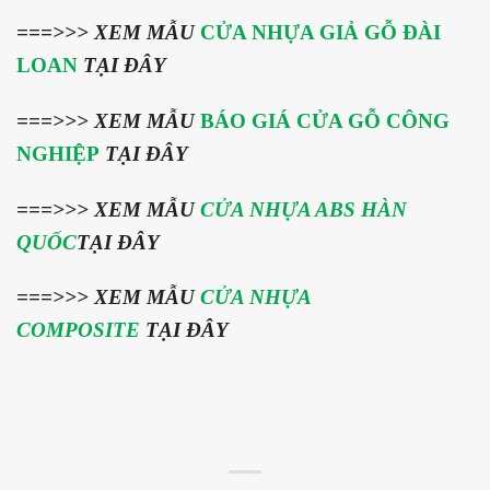
===>>>
XEM MẪU
CỬA NHỰA GIẢ GỖ ĐÀI
LOAN
TẠI ĐÂY
===>>> XEM MẪU
BÁO GIÁ CỬA GỖ CÔNG
NGHIỆP
TẠI ĐÂY
===>>> XEM MẪU
CỬA NHỰA ABS HÀN
QUỐC
TẠI ĐÂY
===>>> XEM MẪU
CỬA NHỰA
COMPOSITE
TẠI ĐÂY