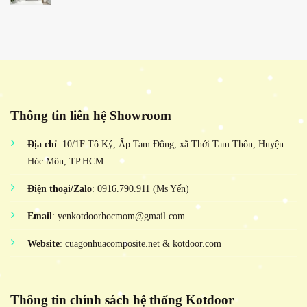
Thông tin liên hệ Showroom
Địa chỉ
: 10/1F Tô Ký, Ấp Tam Đông, xã Thới Tam Thôn, Huyện
Hóc Môn, TP.HCM
Điện thoại/Zalo
: 0916.790.911 (Ms Yến)
Email
: yenkotdoorhocmom@gmail.com
Website
: cuagonhuacomposite.net & kotdoor.com
Thông tin chính sách hệ thống Kotdoor