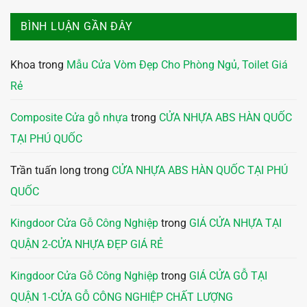
BÌNH LUẬN GẦN ĐÂY
Khoa
trong
Mẫu Cửa Vòm Đẹp Cho Phòng Ngủ, Toilet Giá
Rẻ
Composite Cửa gỗ nhựa
trong
CỬA NHỰA ABS HÀN QUỐC
TẠI PHÚ QUỐC
Trần tuấn long
trong
CỬA NHỰA ABS HÀN QUỐC TẠI PHÚ
QUỐC
Kingdoor Cửa Gỗ Công Nghiệp
trong
GIÁ CỬA NHỰA TẠI
QUẬN 2-CỬA NHỰA ĐẸP GIÁ RẺ
Kingdoor Cửa Gỗ Công Nghiệp
trong
GIÁ CỬA GỖ TẠI
QUẬN 1-CỬA GỖ CÔNG NGHIỆP CHẤT LƯỢNG