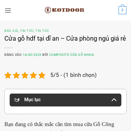
Bỏ
0
qua
nội
dung
BÁO GIÁ
,
TIN TỨC
,
TIN TỨC
Cửa gỗ hdf tại dĩ an – Cửa phòng ngủ giá rẻ
ĐĂNG VÀO
16/02/2023
BỞI
COMPOSITE CỬA GỖ NHỰA
5/5 - (1 bình chọn)
Mục lục
Bạn đang có thắc mắc cần tìm mua cửa Gỗ Công