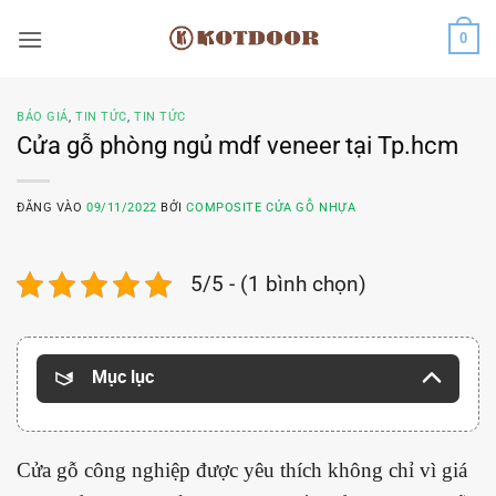
Bỏ
0
qua
nội
dung
BÁO GIÁ
,
TIN TỨC
,
TIN TỨC
Cửa gỗ phòng ngủ mdf veneer tại Tp.hcm
ĐĂNG VÀO
09/11/2022
BỞI
COMPOSITE CỬA GỖ NHỰA
5/5 - (1 bình chọn)
Mục lục
Cửa gỗ công nghiệp được yêu thích không chỉ vì giá