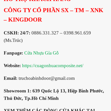
CÔNG TY CỔ PHẦN SX – TM – XNK
– KINGDOOR
CSKH: 24/7:
0886.331.327 – 0398.961.659
(Ms.Trúc)
Fanpage:
Cửa Nhựa Gỉa Gỗ
Website:
https://cuagonhuacomposite.net/
Email:
truchoabinhdoor@gmail.com
Showroom 1:
639 Quốc Lộ 13, Hiệp Bình Phước,
Thủ Đức, Tp.Hồ Chí Minh
XEM THÊM CÁC DÒNG CỬA KHÁC TẠI