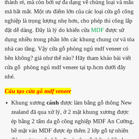
thành rẻ, mà còn bởi sự đa dạng về chủng loại và mẫu
mã bắt mắt. Một ưu điểm lớn của các loại cửa gỗ công
nghiệp là trọng lượng nhẹ hơn, cho phép thi công lắp
đặt dễ dàng. Đây là lý do khiến cửa
MDF
được sử
dụng nhiều trong phần lớn các khung chung cư và tòa
nhà cao tầng. Vậy cửa gỗ phòng ngủ mdf veneer có
bền không? giá như thế nào? Hãy tham khảo bài viết
cửa gỗ phòng ngủ mdf veneer tại tp.hcm dưới đây
nhé.
Cấu tạo cửa gỗ mdf veneer
Khung xương
cánh
được làm bằng gỗ thông New
zealand đã qua xử lý, ở 2 mặt khung xương được
ép bằng 2 tấm da gỗ công nghiệp MDF An Cường,
bề mặt ván MDF được ép thêm 2 lớp gỗ tự nhiên