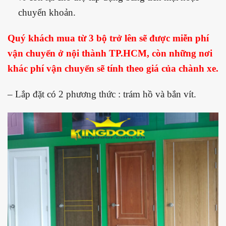
chuyển khoản.
Quý khách mua từ 3 bộ trở lên sẽ được miễn phí
vận chuyển ở nội thành TP.HCM, còn những nơi
khác phí vận chuyển sẽ tính theo giá của chành xe.
– Lắp đặt có 2 phương thức : trám hồ và bắn vít.