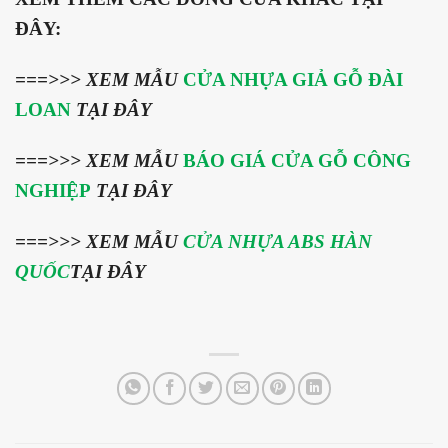
ĐÂY:
===>>>
XEM MẪU
CỬA NHỰA GIẢ GỖ ĐÀI
LOAN
TẠI ĐÂY
===>>> XEM MẪU
BÁO GIÁ CỬA GỖ CÔNG
NGHIỆP
TẠI ĐÂY
===>>> XEM MẪU
CỬA NHỰA ABS HÀN
QUỐC
TẠI ĐÂY