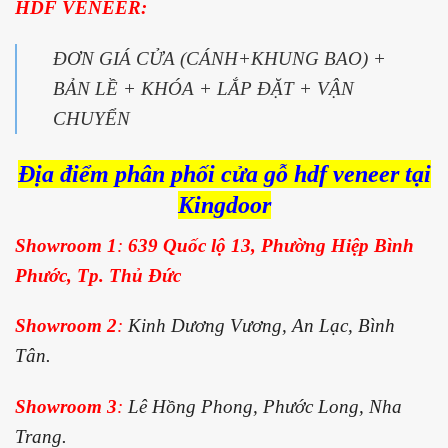
HDF VENEER:
ĐƠN GIÁ CỬA (CÁNH+KHUNG BAO) +
BẢN LỀ + KHÓA + LẮP ĐẶT + VẬN
CHUYỂN
Địa điểm phân phối cửa gỗ hdf veneer tại
Kingdoor
Showroom 1
:
639 Quốc lộ 13, Phường Hiệp Bình
Phước, Tp. Thủ Đức
Showroom 2
:
Kinh Dương Vương, An Lạc, Bình
Tân.
Showroom 3
:
Lê Hồng Phong, Phước Long, Nha
Trang.