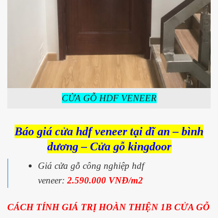
CỬA GỖ HDF VENEER
Báo giá cửa hdf veneer tại dĩ an – bình
dương – Cửa gỗ kingdoor
Giá cửa gỗ công nghiệp hdf
veneer:
2.590.000 VNĐ/m2
CÁCH TÍNH GIÁ TRỊ HOÀN THIỆN 1B CỬA GỖ