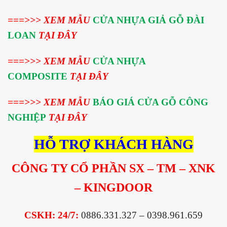
===>>>
XEM MẪU
CỬA NHỰA GIẢ GỖ ĐÀI
LOAN
TẠI ĐÂY
===>>> XEM MẪU
CỬA NHỰA
COMPOSITE
TẠI ĐÂY
===>>> XEM MẪU
BÁO GIÁ CỬA GỖ CÔNG
NGHIỆP
TẠI ĐÂY
HỖ TRỢ KHÁCH HÀNG
CÔNG TY CỔ PHẦN SX – TM – XNK
– KINGDOOR
CSKH: 24/7:
0886.331.327 – 0398.961.659