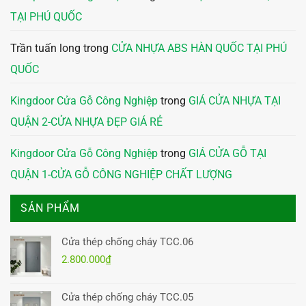
TẠI PHÚ QUỐC
Trần tuấn long
trong
CỬA NHỰA ABS HÀN QUỐC TẠI PHÚ
QUỐC
Kingdoor Cửa Gỗ Công Nghiệp
trong
GIÁ CỬA NHỰA TẠI
QUẬN 2-CỬA NHỰA ĐẸP GIÁ RẺ
Kingdoor Cửa Gỗ Công Nghiệp
trong
GIÁ CỬA GỖ TẠI
QUẬN 1-CỬA GỖ CÔNG NGHIỆP CHẤT LƯỢNG
SẢN PHẨM
Cửa thép chống cháy TCC.06
2.800.000
₫
Cửa thép chống cháy TCC.05