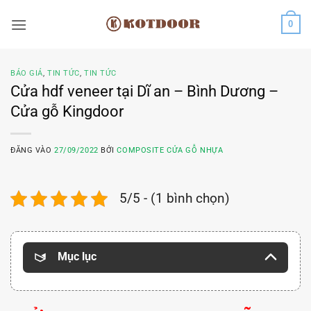
Bỏ
0
qua
nội
dung
BÁO GIÁ
,
TIN TỨC
,
TIN TỨC
Cửa hdf veneer tại Dĩ an – Bình Dương –
Cửa gỗ Kingdoor
ĐĂNG VÀO
27/09/2022
BỞI
COMPOSITE CỬA GỖ NHỰA
5/5 - (1 bình chọn)
Mục lục