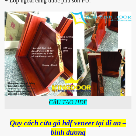
+ Lớp ngoài cùng được phủ sơn PU.
CẤU TẠO HDF
Quy cách cửa gỗ hdf veneer tại dĩ an –
bình dương