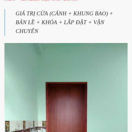
GIÁ TRỊ CỬA (CÁNH + KHUNG BAO) +
BẢN LỀ + KHÓA + LẮP ĐẶT + VẬN
CHUYỂN