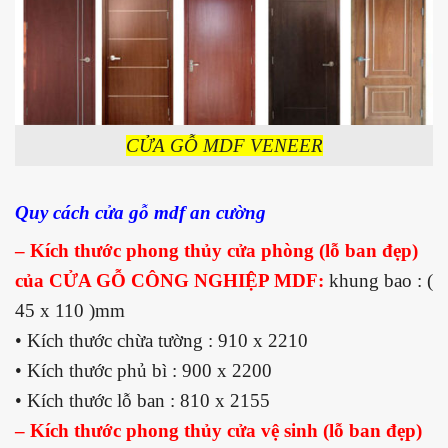
CỬA GỖ MDF VENEER
Quy cách cửa gỗ mdf an cường
– Kích thước phong thủy cửa phòng (lỗ ban đẹp)
của CỬA GỖ CÔNG NGHIỆP MDF:
khung bao : (
45 x 110 )mm
• Kích thước chừa tường : 910 x 2210
• Kích thước phủ bì : 900 x 2200
• Kích thước lỗ ban : 810 x 2155
– Kích thước phong thủy cửa vệ sinh (lỗ ban đẹp)