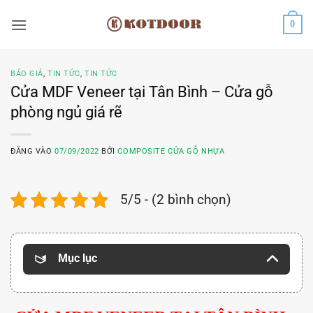
Bỏ
0
qua
nội
dung
BÁO GIÁ
,
TIN TỨC
,
TIN TỨC
Cửa MDF Veneer tại Tân Bình – Cửa gỗ
phòng ngủ giá rẽ
ĐĂNG VÀO
07/09/2022
BỞI
COMPOSITE CỬA GỖ NHỰA
5/5 - (2 bình chọn)
Mục lục