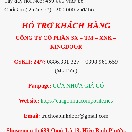
Tay đẩy hơi Neo: 450.000 vnđ/ bộ
Chốt âm ( 2 cái / bộ) : 200.000 vnđ/ bộ
HỖ TRỢ KHÁCH HÀNG
CÔNG TY CỔ PHẦN SX – TM – XNK –
KINGDOOR
CSKH: 24/7:
0886.331.327 – 0398.961.659
(Ms.Trúc)
Fanpage:
CỬA NHỰA GIẢ GỖ
Website:
https://cuagonhuacomposite.net/
Email:
truchoabinhdoor@gmail.com
Showroom 1:
639 Quốc Lộ 13, Hiệp Bình Phước,