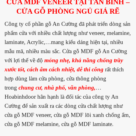
CỬA MDF VENEER TẠI TÂN BÌNH –
CỬA GỖ PHÒNG NGỦ GIÁ RẼ
Công ty cổ phần gỗ An Cường đã phát triển dòng sản
phẩm cửa với nhiều chất lượng như veneer, melamine,
laminate, Acrylic,…mang kiểu dáng hiện tại, nhiều
mẫu mã, nhiều màu sắc. Cửa gỗ MDF gỗ An Cường
với lợi thế về độ
mỏng nhẹ, khả năng chống trầy
xước tốt, cách âm cách nhiệt, dễ thi công
rất thích
hợp dùng làm cửa phòng, cửa thông phòng
trong
chung cư, nhà phố, văn phòng,
…
Hoabinhdoor hân hạnh là đối tác của công ty An
Cường để sản xuất ra các dòng cửa chất lượng như
cửa gỗ MDF veneer, cửa gỗ MDF lõi xanh chống ẩm,
cửa gỗ MDF melamine, cửa gỗ MDF laminate.