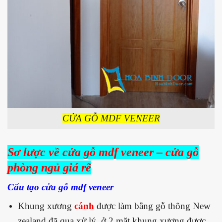
CỬA GỖ MDF VENEER
Sơ lược về cửa gỗ mdf veneer – cửa gỗ
phòng ngủ giá rẽ
Cấu tạo cửa gỗ mdf veneer
Khung xương
cánh
được làm bằng gỗ thông New
zealand đã qua xử lý, ở 2 mặt khung xương được