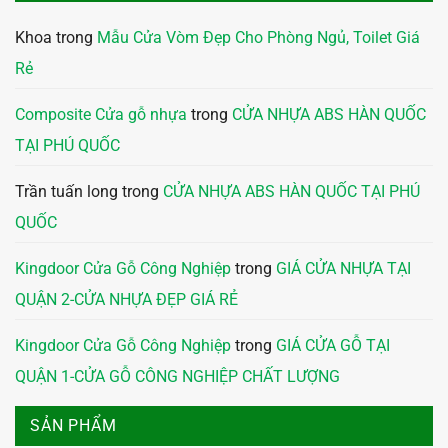
Khoa
trong
Mẫu Cửa Vòm Đẹp Cho Phòng Ngủ, Toilet Giá
Rẻ
Composite Cửa gỗ nhựa
trong
CỬA NHỰA ABS HÀN QUỐC
TẠI PHÚ QUỐC
Trần tuấn long
trong
CỬA NHỰA ABS HÀN QUỐC TẠI PHÚ
QUỐC
Kingdoor Cửa Gỗ Công Nghiệp
trong
GIÁ CỬA NHỰA TẠI
QUẬN 2-CỬA NHỰA ĐẸP GIÁ RẺ
Kingdoor Cửa Gỗ Công Nghiệp
trong
GIÁ CỬA GỖ TẠI
QUẬN 1-CỬA GỖ CÔNG NGHIỆP CHẤT LƯỢNG
SẢN PHẨM