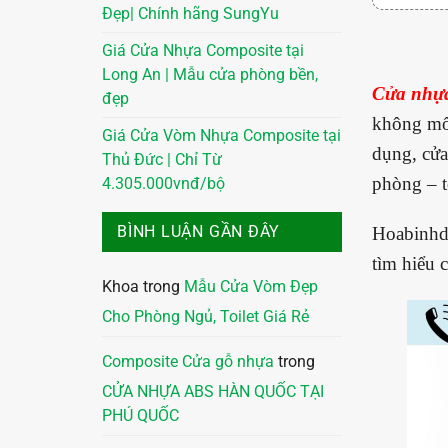
Đẹp| Chính hãng SungYu
Giá Cửa Nhựa Composite tại
Long An | Mẫu cửa phòng bền,
Cửa nhựa
đẹp
không mối
Giá Cửa Vòm Nhựa Composite tại
dụng, cửa
Thủ Đức | Chỉ Từ
phòng – t
4.305.000vnđ/bộ
BÌNH LUẬN GẦN ĐÂY
Hoabinhd
tìm hiểu 
Khoa
trong
Mẫu Cửa Vòm Đẹp
Cho Phòng Ngủ, Toilet Giá Rẻ
Composite Cửa gỗ nhựa
trong
CỬA NHỰA ABS HÀN QUỐC TẠI
PHÚ QUỐC