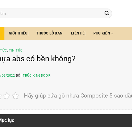
GIỚI THIỆU
THƯỚC LỖ BAN
LIÊN HỆ
PHỤ KIỆN
 TỨC
,
TIN TỨC
hựa abs có bền không?
/08/2022
BỞI
TRÚC KINGDOOR
Hãy giúp cửa gỗ nhựa Composite 5 sao đầu
ục lục