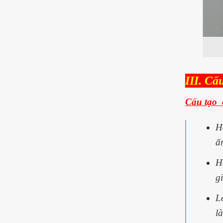
III. Cấ
Cấu tạo 
H
ẩ
H
g
L
l