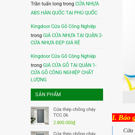
Trần tuấn long
trong
CỬA NHỰA
ABS HÀN QUỐC TẠI PHÚ QUỐC
Kingdoor Cửa Gỗ Công Nghiệp
trong
GIÁ CỬA NHỰA TẠI QUẬN 2-
CỬA NHỰA ĐẸP GIÁ RẺ
Kingdoor Cửa Gỗ Công Nghiệp
trong
GIÁ CỬA GỖ TẠI QUẬN 1-
CỬA GỖ CÔNG NGHIỆP CHẤT
LƯỢNG
SẢN PHẨM
Cửa thép chống cháy
TCC.06
I. Báo 
2.800.000
₫
Cửa 
Cửa thép chống cháy