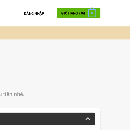
GIỎ HÀNG /
0
₫
0
ĐĂNG NHẬP
 tiên nhé.