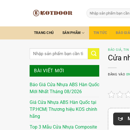
Bỏ
qua
Tìm
kiếm:
nội
dung
TRANG CHỦ
SẢN PHẨM
TIN TỨC
BÁO GIÁ
BÁO GIÁ
,
TIN
Cửa n
BÀI VIẾT MỚI
ĐĂNG VÀO
09
Báo Giá Cửa Nhựa ABS Hàn Quốc
Mới Nhất Tháng 08/2026
Giá Cửa Nhựa ABS Hàn Quốc tại
TP.HCM| Thương hiệu KOS chính
hãng
M
Top 3 Mẫu Cửa Nhựa Composite