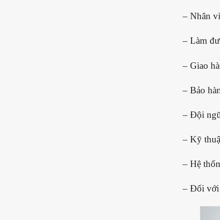
– Nhân vi
– Làm đượ
– Giao hà
– Bảo hàn
– Đội ngũ
– Kỹ thuật
– Hệ thốn
– Đối với 