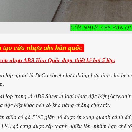
CỬA NHỰA ABS HÀN Q
u tạo cửa nhựa abs hàn quốc
cửa nhựa ABS Hàn Quốc được thiết kế bởi 5 lớp:
ai lớp ngoài là DeCo-sheet nhựa thông hợp tính cho bề m
m.
ai lớp trong là ABS Sheet là loại nhựa đặc biệt (Acrylonit
ia đặc biệt khác nên có khả năng chống cháy tốt.
ớp giữa có gỗ PVC giãn nở được ép xung quanh cánh để t
à LVL gỗ cứng được xếp thành nhiều lớp nhằm hạn chế tối