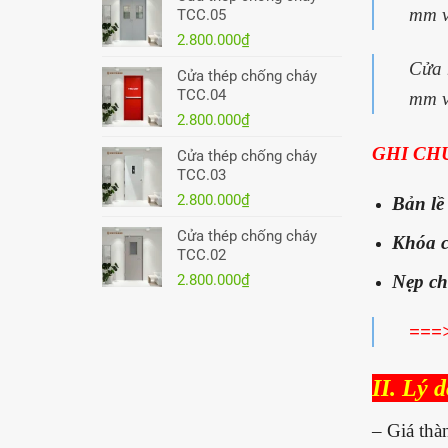
mm v
TCC.05
2.800.000
₫
Cửa 
Cửa thép chống cháy
TCC.04
mm v
2.800.000
₫
GHI CH
Cửa thép chống cháy
TCC.03
2.800.000
₫
Bản lề
Cửa thép chống cháy
Khóa c
TCC.02
2.800.000
₫
Nẹp ch
===>
II. Lý 
– Giá thàn