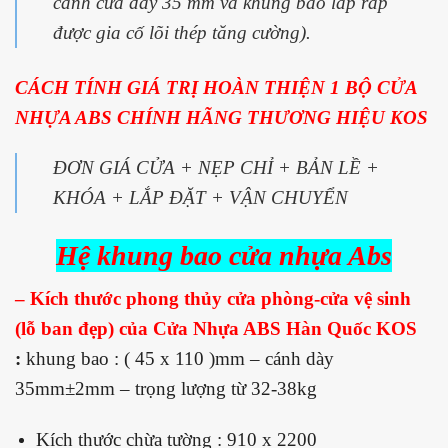
cánh cửa dày 35 mm và khung bao lắp ráp
được gia cố lõi thép tăng cường).
CÁCH TÍNH GIÁ TRỊ HOÀN THIỆN 1 BỘ CỬA
NHỰA ABS CHÍNH HÃNG THƯƠNG HIỆU KOS
ĐƠN GIÁ CỬA + NẸP CHỈ + BẢN LỀ +
KHÓA + LẮP ĐẶT + VẬN CHUYỂN
Hệ khung bao cửa nhựa Abs
– Kích thước phong thủy cửa phòng-cửa vệ sinh
(lỗ ban đẹp) của
Cửa Nhựa ABS
Hàn Quốc KOS
:
khung bao : ( 45 x 110 )mm – cánh dày
35mm±2mm – trọng lượng từ 32-38kg
Kích thước chừa tường : 910 x 2200