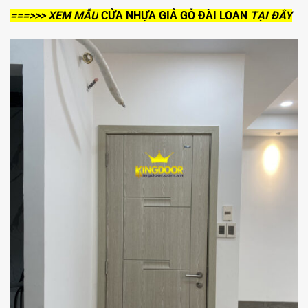
===>>>
XEM MẪU
CỬA NHỰA GIẢ GỖ ĐÀI LOAN
TẠI ĐÂY