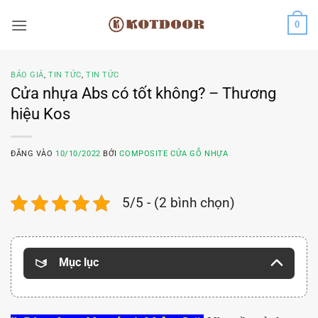
Bỏ
0
qua
nội
dung
BÁO GIÁ
,
TIN TỨC
,
TIN TỨC
Cửa nhựa Abs có tốt không? – Thương
hiệu Kos
ĐĂNG VÀO
10/10/2022
BỞI
COMPOSITE CỬA GỖ NHỰA
5/5 - (2 bình chọn)
Mục lục