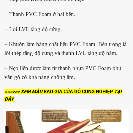
+ Thanh PVC Foam ở hai bên.
+ Lõi LVL tăng độ cứng.
– Khuôn làm bằng chất liệu PVC Foam. Bên trong là
lõi thép tăng độ cứng và thanh LVL tăng độ bám.
– Nẹp liền được làm từ thanh nhựa PVC Foam phủ
vân gỗ có khả năng chống ẩm.
===>>> XEM MẪU
BÁO GIÁ CỬA GỖ CÔNG NGHIỆP
TẠI
ĐÂY