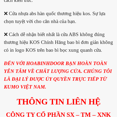
cách kiến trúc.
❌ Cửa nhựa abs hàn quốc thương hiệu kos. Sự lựa
chọn tuyệt vời cho căn nhà của bạn.
❌ Cách dễ nhận biết nhất là cửa ABS không đúng
thương hiệu KOS Chính Hãng bao bì đơn giản không
có in logo KOS trên bao bì bọc xung quanh cửa.
ĐẾN VỚI HOABINHDOOR BẠN HOÀN TOÀN
YÊN TÂM VỀ CHẤT LƯỢNG CỬA. CHÚNG TÔI
LÀ ĐẠI LÝ ĐƯỢC ỦY QUYỀN TRỰC TIẾP TỪ
KUMO VIỆT NAM.
THÔNG TIN LIÊN HỆ
CÔNG TY CỔ PHẦN SX – TM – XNK