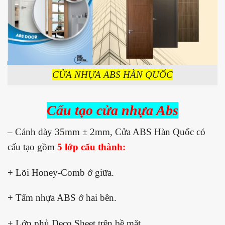
CỬA NHỰA ABS HÀN QUỐC
Cấu tạo cửa nhựa Abs
– Cánh dày 35mm ± 2mm, Cửa ABS Hàn Quốc có
cấu tạo gồm
5 lớp cấu thành:
+ Lõi Honey-Comb ở giữa.
+ Tấm nhựa ABS ở hai bên.
+ Lớp phủ Deco Sheet trên bề mặt.