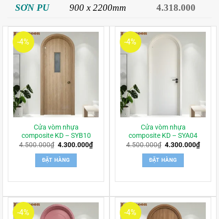
SƠN PU
900 x 2200mm
4.318.000
-4%
-4%
Cửa vòm nhựa
Cửa vòm nhựa
composite KD – SYB10
composite KD – SYA04
Giá
Giá
Giá
Giá
4.500.000
₫
4.300.000
₫
4.500.000
₫
4.300.000
₫
gốc
hiện
gốc
hiện
là:
tại
là:
tại
ĐẶT HÀNG
ĐẶT HÀNG
4.500.000₫.
là:
4.500.000₫.
là:
4.300.000₫.
4.300
-4%
-4%