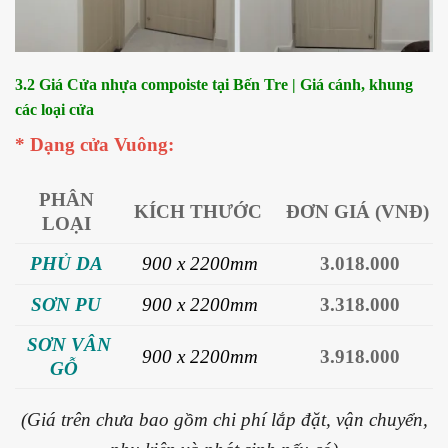
3.2 Giá Cửa nhựa compoiste tại Bến Tre | Giá cánh, khung
các loại cửa
* Dạng cửa Vuông:
PHÂN
KÍCH THƯỚC
ĐƠN GIÁ (VNĐ)
LOẠI
PHỦ DA
900
x 2200mm
3.018.000
SƠN PU
900 x 2200mm
3.318.000
SƠN VÂN
900 x 2200m
m
3.918.000
GỖ
(Giá trên chưa bao gồm chi phí lắp đặt, vận chuyển,