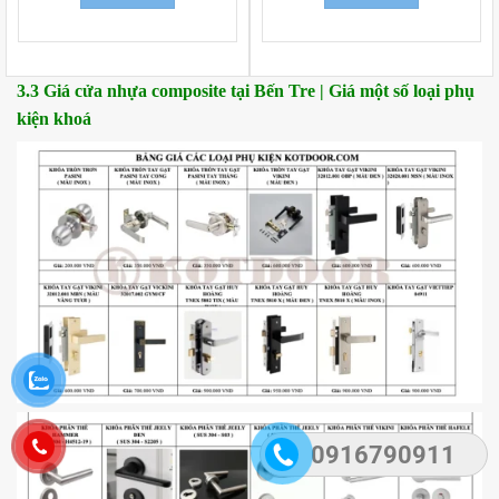
4.500.000₫.
là:
4.500.000₫.
là:
4.300.000₫.
4.300
3.3 Giá cửa nhựa composite tại Bến Tre | Giá một số loại phụ
kiện khoá
0916790911