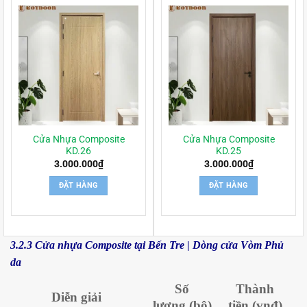
Cửa Nhựa Composite
Cửa Nhựa Composite
KD.26
KD.25
3.000.000
₫
3.000.000
₫
ĐẶT HÀNG
ĐẶT HÀNG
3.2.3 Cửa nhựa Composite tại Bến Tre | Dòng cửa Vòm Phủ
da
Số
Thành
Diễn giải
lượng
(bộ)
tiền
(vnđ)