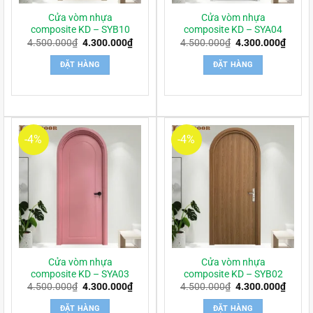
Cửa vòm nhựa
Cửa vòm nhựa
composite KD – SYB10
composite KD – SYA04
Giá
Giá
Giá
Giá
4.500.000
₫
4.300.000
₫
4.500.000
₫
4.300.000
₫
gốc
hiện
gốc
hiện
là:
tại
là:
tại
ĐẶT HÀNG
ĐẶT HÀNG
4.500.000₫.
là:
4.500.000₫.
là:
4.300.000₫.
4.300
-4%
-4%
Cửa vòm nhựa
Cửa vòm nhựa
composite KD – SYA03
composite KD – SYB02
Giá
Giá
Giá
Giá
4.500.000
₫
4.300.000
₫
4.500.000
₫
4.300.000
₫
gốc
hiện
gốc
hiện
là:
tại
là:
tại
ĐẶT HÀNG
ĐẶT HÀNG