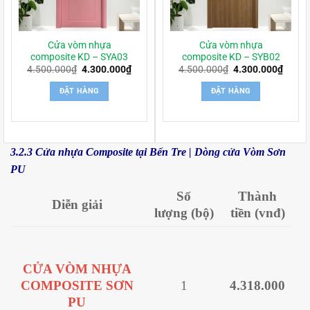
Cửa vòm nhựa
Cửa vòm nhựa
composite KD – SYA03
composite KD – SYB02
Giá
Giá
Giá
Giá
4.500.000
₫
4.300.000
₫
4.500.000
₫
4.300.000
₫
gốc
hiện
gốc
hiện
là:
tại
là:
tại
ĐẶT HÀNG
ĐẶT HÀNG
4.500.000₫.
là:
4.500.000₫.
là:
4.300.000₫.
4.300
3.2.3 Cửa nhựa Composite tại Bến Tre | Dòng cửa Vòm Sơn
PU
Số
Thành
Diễn giải
lượng
(bộ)
tiền
(vnđ)
CỬA VÒM NHỰA
COMPOSITE SƠN
1
4.318.000
PU