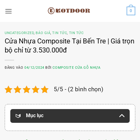
Bỏ
0
qua
nội
dung
UNCATEGORIZED
,
BÁO GIÁ
,
TIN TỨC
,
TIN TỨC
Cửa Nhựa Composite Tại Bến Tre | Giá trọn
bộ chỉ từ 3.530.000đ
ĐĂNG VÀO
04/12/2024
BỞI
COMPOSITE CỬA GỖ NHỰA
5/5 - (2 bình chọn)
Mục lục