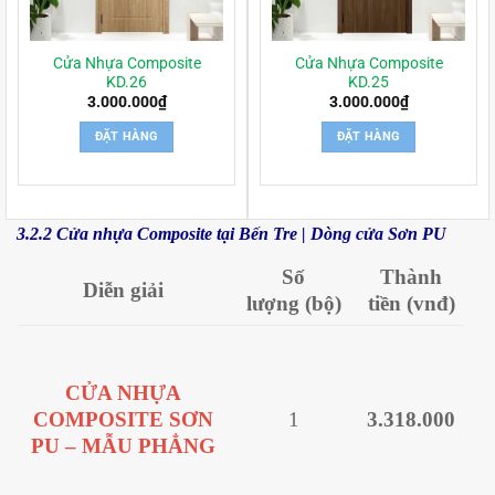
Cửa Nhựa Composite
Cửa Nhựa Composite
KD.26
KD.25
3.000.000
₫
3.000.000
₫
ĐẶT HÀNG
ĐẶT HÀNG
3.2.2 Cửa nhựa Composite tại Bến Tre | Dòng cửa Sơn PU
Số
Thành
Diễn giải
lượng
(bộ)
tiền
(vnđ)
CỬA NHỰA
COMPOSITE SƠN
1
3.318.000
PU – MẪU PHẲNG