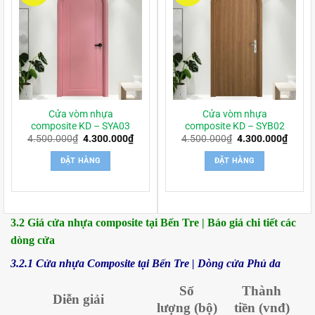
Cửa vòm nhựa
Cửa vòm nhựa
composite KD – SYA03
composite KD – SYB02
Giá
Giá
Giá
Giá
4.500.000
₫
4.300.000
₫
4.500.000
₫
4.300.000
₫
gốc
hiện
gốc
hiện
là:
tại
là:
tại
ĐẶT HÀNG
ĐẶT HÀNG
4.500.000₫.
là:
4.500.000₫.
là:
4.300.000₫.
4.300
3.2 Giá cửa nhựa composite tại Bến Tre | Báo giá chi tiết các
dòng cửa
3.2.1 Cửa nhựa Composite tại Bến Tre | Dòng cửa Phủ da
Số
Thành
Diễn giải
lượng
(bộ)
tiền
(vnđ)