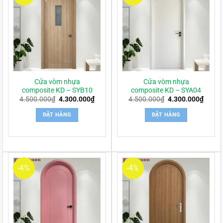
Cửa vòm nhựa
Cửa vòm nhựa
composite KD – SYB10
composite KD – SYA04
Giá
Giá
Giá
Giá
4.500.000
₫
4.300.000
₫
4.500.000
₫
4.300.000
₫
gốc
hiện
gốc
hiện
là:
tại
là:
tại
ĐẶT HÀNG
ĐẶT HÀNG
4.500.000₫.
là:
4.500.000₫.
là:
4.300.000₫.
4.300
-4%
-4%