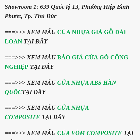
Showroom 1
:
639 Quốc lộ 13, Phường Hiệp Bình
Phước, Tp. Thủ Đức
===>>>
XEM MẪU
CỬA NHỰA GIẢ GỖ ĐÀI
LOAN
TẠI ĐÂY
===>>> XEM MẪU
BÁO GIÁ CỬA GỖ CÔNG
NGHIỆP
TẠI ĐÂY
===>>> XEM MẪU
CỬA NHỰA ABS HÀN
QUỐC
TẠI ĐÂY
===>>> XEM MẪU
CỬA NHỰA
COMPOSITE
TẠI ĐÂY
===>>> XEM MẪU
CỬA VÒM COMPOSITE
TẠI