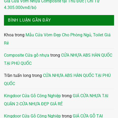
Giá Cửa Vòm Nhựa Composite tại Thủ Đức | Chỉ Từ
4.305.000vnđ/bộ
BÌNH LUẬN GẦN ĐÂY
Khoa
trong
Mẫu Cửa Vòm Đẹp Cho Phòng Ngủ, Toilet Giá
Rẻ
Composite Cửa gỗ nhựa
trong
CỬA NHỰA ABS HÀN QUỐC
TẠI PHÚ QUỐC
Trần tuấn long
trong
CỬA NHỰA ABS HÀN QUỐC TẠI PHÚ
QUỐC
Kingdoor Cửa Gỗ Công Nghiệp
trong
GIÁ CỬA NHỰA TẠI
QUẬN 2-CỬA NHỰA ĐẸP GIÁ RẺ
Kingdoor Cửa Gỗ Công Nghiệp
trong
GIÁ CỬA GỖ TẠI