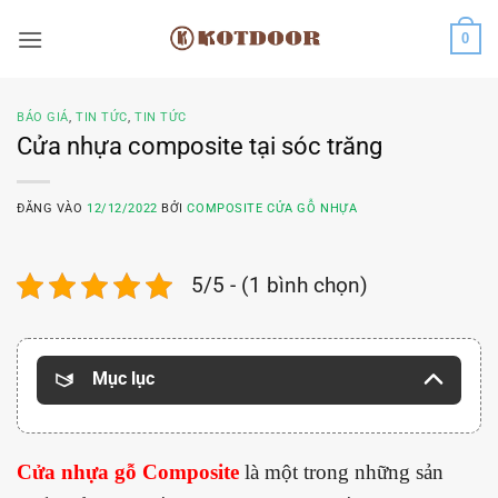
Bỏ
0
qua
nội
dung
BÁO GIÁ
,
TIN TỨC
,
TIN TỨC
Cửa nhựa composite tại sóc trăng
ĐĂNG VÀO
12/12/2022
BỞI
COMPOSITE CỬA GỖ NHỰA
5/5 - (1 bình chọn)
Mục lục
Cửa nhựa gỗ Composite
là một trong những sản