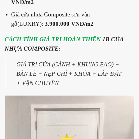
VNĐ/m2
Giá cửa nhựa Composite sơn vân
gỗ(LUXRY):
3.900.000 VNĐ/m2
CÁCH TÍNH GIÁ TRỊ HOÀN THIỆN
1B CỬA
NHỰA COMPOSITE:
GIÁ TRỊ CỬA (CÁNH + KHUNG BAO) +
BẢN LỀ + NẸP CHỈ + KHÓA + LẮP ĐẶT
+ VẬN CHUYỂN