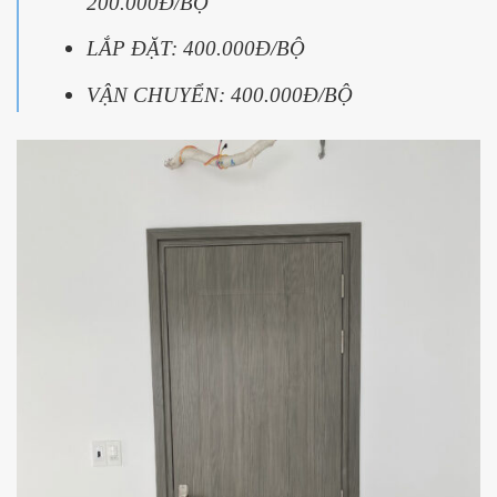
200.000Đ/BỘ
LẮP ĐẶT: 400.000Đ/BỘ
VẬN CHUYỂN: 400.000Đ/BỘ