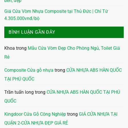
bền, đẹp
Giá Cửa Vòm Nhựa Composite tại Thủ Đức | Chỉ Từ
4.305.000vnđ/bộ
BÌNH LUẬN GẦN ĐÂY
Khoa
trong
Mẫu Cửa Vòm Đẹp Cho Phòng Ngủ, Toilet Giá
Rẻ
Composite Cửa gỗ nhựa
trong
CỬA NHỰA ABS HÀN QUỐC
TẠI PHÚ QUỐC
Trần tuấn long
trong
CỬA NHỰA ABS HÀN QUỐC TẠI PHÚ
QUỐC
Kingdoor Cửa Gỗ Công Nghiệp
trong
GIÁ CỬA NHỰA TẠI
QUẬN 2-CỬA NHỰA ĐẸP GIÁ RẺ