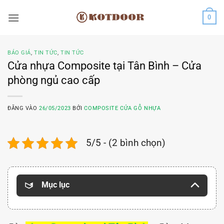
Bỏ
0
qua
nội
dung
BÁO GIÁ
,
TIN TỨC
,
TIN TỨC
Cửa nhựa Composite tại Tân Bình – Cửa
phòng ngủ cao cấp
ĐĂNG VÀO
26/05/2023
BỞI
COMPOSITE CỬA GỖ NHỰA
5/5 - (2 bình chọn)
Mục lục