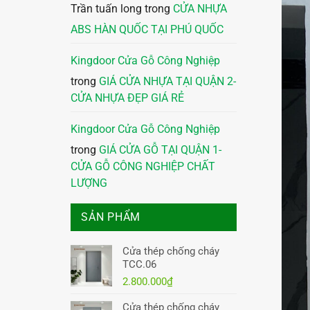
Trần tuấn long
trong
CỬA NHỰA
ABS HÀN QUỐC TẠI PHÚ QUỐC
Kingdoor Cửa Gỗ Công Nghiệp
trong
GIÁ CỬA NHỰA TẠI QUẬN 2-
CỬA NHỰA ĐẸP GIÁ RẺ
Kingdoor Cửa Gỗ Công Nghiệp
trong
GIÁ CỬA GỖ TẠI QUẬN 1-
CỬA GỖ CÔNG NGHIỆP CHẤT
LƯỢNG
SẢN PHẨM
Cửa thép chống cháy
TCC.06
2.800.000
₫
Cửa thép chống cháy