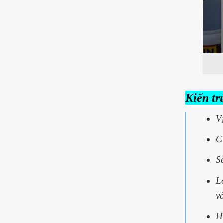
Kiến tr
V
C
S
L
v
H