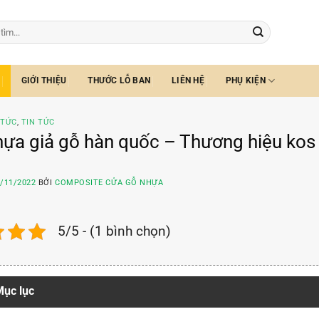
GIỚI THIỆU
THƯỚC LỖ BAN
LIÊN HỆ
PHỤ KIỆN
 TỨC
,
TIN TỨC
ựa giả gỗ hàn quốc – Thương hiệu kos
/11/2022
BỞI
COMPOSITE CỬA GỖ NHỰA
5/5 - (1 bình chọn)
ục lục