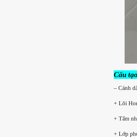
Cấu tạo
– Cánh d
+ Lõi Ho
+ Tấm nh
+ Lớp phủ