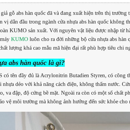
giả gỗ abs hàn quốc đã và đang xuất hiện trên thị trường
 vị dẫn đầu trong ngành cửa nhựa abs hàn quốc không t
oàn KUMO sản xuất. Với nguyên vật liệu được nhập từ hàn
 máy
KUMO
luôn cho ra đời những bộ cửa nhựa abs hàn 
chất lượng khá cao mẫu mã hiện đại rất phù hợp tiêu chi n
a abs hàn quốc là gì?
 có tên đầy đủ là Acrylonitrin Butadien Styren, có cô
ại nhựa dẻo với khả năng cách điện, không thấm nước. Cứ
o, va đập, độ cứng bề mặt. Ngoài ra còn có một số chất 
Bảo vệ môi trường mà không ảnh hưởng đến sức khỏe cho 