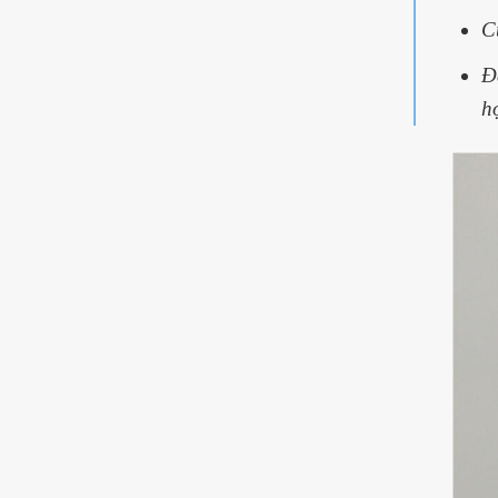
C
Đ
h