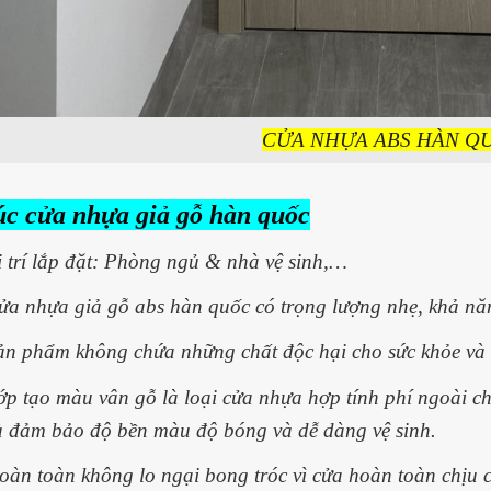
CỬA NHỰA ABS HÀN Q
úc cửa nhựa giả gỗ hàn quốc
ị trí lắp đặt: Phòng ngủ & nhà vệ sinh,…
ửa nhựa giả gỗ abs hàn quốc có trọng lượng nhẹ, khả năn
ản phẩm không chứa những chất độc hại cho sức khỏe và 
ớp tạo màu vân gỗ là loại cửa nhựa hợp tính phí ngoài 
à đảm bảo độ bền màu độ bóng và dễ dàng vệ sinh.
oàn toàn không lo ngại bong tróc vì cửa hoàn toàn chịu