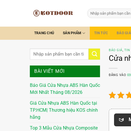
Bỏ
qua
Tìm
kiếm:
nội
dung
TRANG CHỦ
SẢN PHẨM
TIN TỨC
BÁO GIÁ
BÁO GIÁ
,
TIN
Cửa nh
BÀI VIẾT MỚI
ĐĂNG VÀO
03
Báo Giá Cửa Nhựa ABS Hàn Quốc
Mới Nhất Tháng 08/2026
Giá Cửa Nhựa ABS Hàn Quốc tại
TP.HCM| Thương hiệu KOS chính
hãng
M
Top 3 Mẫu Cửa Nhựa Composite