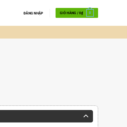
GIỎ HÀNG /
0
₫
0
ĐĂNG NHẬP