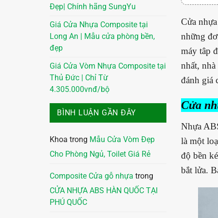
Đẹp| Chính hãng SungYu
Cửa nhựa 
Giá Cửa Nhựa Composite tại
những đơn
Long An | Mẫu cửa phòng bền,
đẹp
máy tâp đ
nhất, nhà
Giá Cửa Vòm Nhựa Composite tại
Thủ Đức | Chỉ Từ
đánh giá 
4.305.000vnđ/bộ
Cửa nhự
BÌNH LUẬN GẦN ĐÂY
Nhựa ABS
Khoa
trong
Mẫu Cửa Vòm Đẹp
là một lo
Cho Phòng Ngủ, Toilet Giá Rẻ
độ bền ké
bắt lửa. 
Composite Cửa gỗ nhựa
trong
CỬA NHỰA ABS HÀN QUỐC TẠI
PHÚ QUỐC