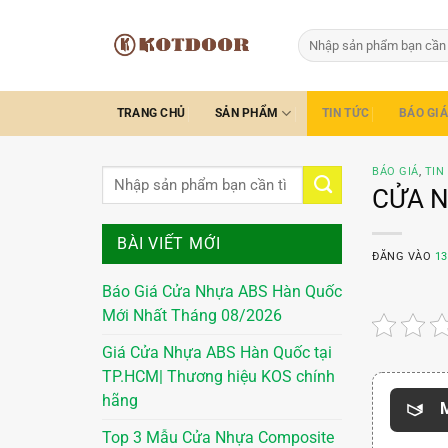
Bỏ
qua
Tìm
kiếm:
nội
dung
TRANG CHỦ
SẢN PHẨM
TIN TỨC
BÁO GIÁ
BÁO GIÁ
,
TIN
CỬA 
BÀI VIẾT MỚI
ĐĂNG VÀO
13
Báo Giá Cửa Nhựa ABS Hàn Quốc
Mới Nhất Tháng 08/2026
Giá Cửa Nhựa ABS Hàn Quốc tại
TP.HCM| Thương hiệu KOS chính
hãng
M
Top 3 Mẫu Cửa Nhựa Composite