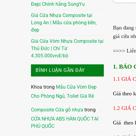
Đẹp| Chính hãng SungYu
Giá Cửa Nhựa Composite tại
Long An | Mẫu cửa phòng bền,
Bạn đang 
đẹp
giá cửa n
Giá Cửa Vòm Nhựa Composite tại
Thủ Đức | Chỉ Từ
==>> Liên
4.305.000vnđ/bộ
1. BÁO
BÌNH LUẬN GẦN ĐÂY
1.1 GIÁ
Khoa
trong
Mẫu Cửa Vòm Đẹp
Giá theo 
Cho Phòng Ngủ, Toilet Giá Rẻ
1.2 GIÁ
Composite Cửa gỗ nhựa
trong
CỬA NHỰA ABS HÀN QUỐC TẠI
Giá theo 
PHÚ QUỐC