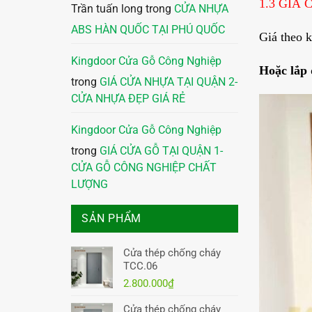
1.3 GIÁ
Trần tuấn long
trong
CỬA NHỰA
ABS HÀN QUỐC TẠI PHÚ QUỐC
Giá theo 
Kingdoor Cửa Gỗ Công Nghiệp
Hoặc lắp 
trong
GIÁ CỬA NHỰA TẠI QUẬN 2-
CỬA NHỰA ĐẸP GIÁ RẺ
Kingdoor Cửa Gỗ Công Nghiệp
trong
GIÁ CỬA GỖ TẠI QUẬN 1-
CỬA GỖ CÔNG NGHIỆP CHẤT
LƯỢNG
SẢN PHẨM
Cửa thép chống cháy
TCC.06
2.800.000
₫
Cửa thép chống cháy