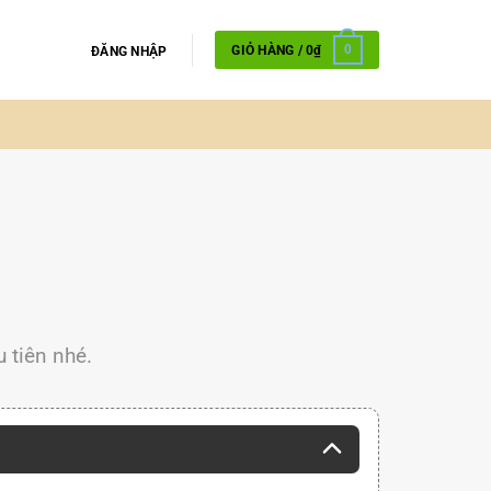
GIỎ HÀNG /
0
₫
0
ĐĂNG NHẬP
 tiên nhé.