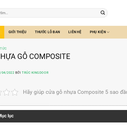
GIỚI THIỆU
THƯỚC LỖ BAN
LIÊN HỆ
PHỤ KIỆN
 TỨC
NHỰA GỖ COMPOSITE
/04/2022
BỞI
TRÚC KINGDOOR
Hãy giúp cửa gỗ nhựa Composite 5 sao đầu
ục lục