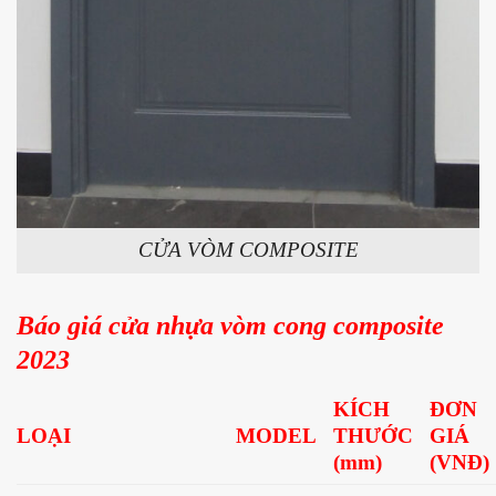
CỬA VÒM COMPOSITE
Báo giá cửa nhựa vòm cong composite
2023
KÍCH
ĐƠN
LOẠI
MODEL
THƯỚC
GIÁ
(mm)
(VNĐ)