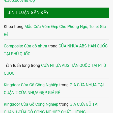
4.305.000vnđ/bộ
BÌNH LUẬN GẦN ĐÂY
Khoa
trong
Mẫu Cửa Vòm Đẹp Cho Phòng Ngủ, Toilet Giá
Rẻ
Composite Cửa gỗ nhựa
trong
CỬA NHỰA ABS HÀN QUỐC
TẠI PHÚ QUỐC
Trần tuấn long
trong
CỬA NHỰA ABS HÀN QUỐC TẠI PHÚ
QUỐC
Kingdoor Cửa Gỗ Công Nghiệp
trong
GIÁ CỬA NHỰA TẠI
QUẬN 2-CỬA NHỰA ĐẸP GIÁ RẺ
Kingdoor Cửa Gỗ Công Nghiệp
trong
GIÁ CỬA GỖ TẠI
QUẬN 1-CỬA GỖ CÔNG NGHIỆP CHẤT LƯỢNG