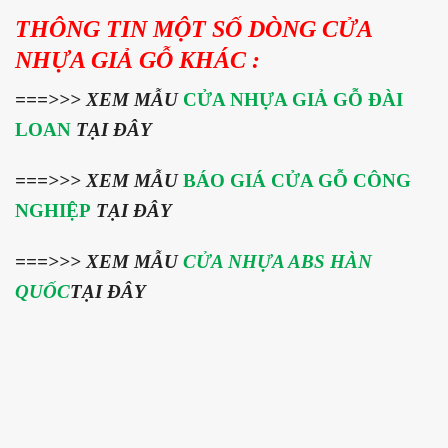
THÔNG TIN MỘT SỐ DÒNG CỬA
NHỰA GIẢ GỖ KHÁC :
===>>>
XEM MẪU
CỬA NHỰA GIẢ GỖ ĐÀI
LOAN
TẠI ĐÂY
===>>> XEM MẪU
BÁO GIÁ CỬA GỖ CÔNG
NGHIỆP
TẠI ĐÂY
===>>> XEM MẪU
CỬA NHỰA ABS HÀN
QUỐC
TẠI ĐÂY