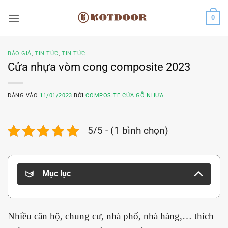
Bỏ
0
qua
nội
dung
BÁO GIÁ
,
TIN TỨC
,
TIN TỨC
Cửa nhựa vòm cong composite 2023
ĐĂNG VÀO
11/01/2023
BỞI
COMPOSITE CỬA GỖ NHỰA
5/5 - (1 bình chọn)
Mục lục
Nhiều căn hộ, chung cư, nhà phố, nhà hàng,… thích