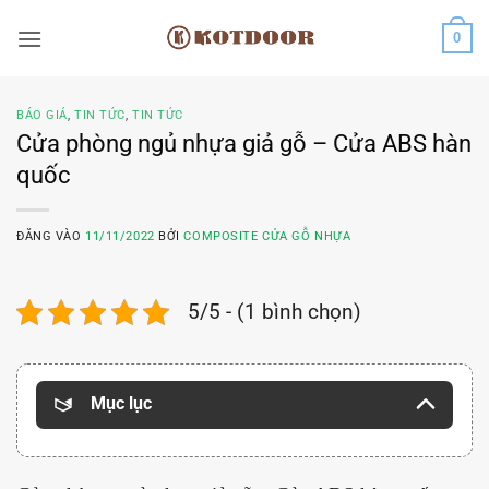
Bỏ
0
qua
nội
dung
BÁO GIÁ
,
TIN TỨC
,
TIN TỨC
Cửa phòng ngủ nhựa giả gỗ – Cửa ABS hàn
quốc
ĐĂNG VÀO
11/11/2022
BỞI
COMPOSITE CỬA GỖ NHỰA
5/5 - (1 bình chọn)
Mục lục