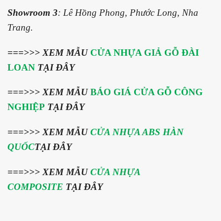
Showroom 3
: Lê Hồng Phong, Phước Long, Nha
Trang.
===>>>
XEM MẪU
CỬA NHỰA GIẢ GỖ ĐÀI
LOAN
TẠI ĐÂY
===>>> XEM MẪU
BÁO GIÁ CỬA GỖ CÔNG
NGHIỆP
TẠI ĐÂY
===>>> XEM MẪU
CỬA NHỰA ABS HÀN
QUỐC
TẠI ĐÂY
===>>> XEM MẪU
CỬA NHỰA
COMPOSITE
TẠI ĐÂY