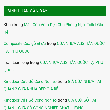
BÌNH LUẬN GẦN ĐÂY
Khoa
trong
Mẫu Cửa Vòm Đẹp Cho Phòng Ngủ, Toilet Giá
Rẻ
Composite Cửa gỗ nhựa
trong
CỬA NHỰA ABS HÀN QUỐC
TẠI PHÚ QUỐC
Trần tuấn long
trong
CỬA NHỰA ABS HÀN QUỐC TẠI PHÚ
QUỐC
Kingdoor Cửa Gỗ Công Nghiệp
trong
GIÁ CỬA NHỰA TẠI
QUẬN 2-CỬA NHỰA ĐẸP GIÁ RẺ
Kingdoor Cửa Gỗ Công Nghiệp
trong
GIÁ CỬA GỖ TẠI
QUẬN 1-CỬA GỖ CÔNG NGHIỆP CHẤT LƯỢNG