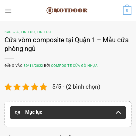
Bỏ
0
qua
nội
dung
BÁO GIÁ
,
TIN TỨC
,
TIN TỨC
Cửa vòm composite tại Quận 1 – Mẫu cửa
phòng ngủ
ĐĂNG VÀO
30/11/2022
BỞI
COMPOSITE CỬA GỖ NHỰA
5/5 - (2 bình chọn)
Mục lục