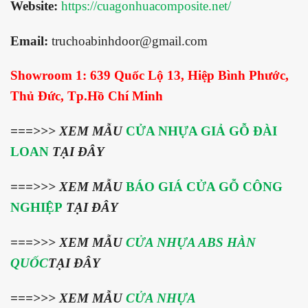
Website:
https://cuagonhuacomposite.net/
Email:
truchoabinhdoor@gmail.com
Showroom 1:
639 Quốc Lộ 13, Hiệp Bình Phước,
Thủ Đức, Tp.Hồ Chí Minh
===>>>
XEM MẪU
CỬA NHỰA GIẢ GỖ ĐÀI
LOAN
TẠI ĐÂY
===>>> XEM MẪU
BÁO GIÁ CỬA GỖ CÔNG
NGHIỆP
TẠI ĐÂY
===>>> XEM MẪU
CỬA NHỰA ABS HÀN
QUỐC
TẠI ĐÂY
===>>> XEM MẪU
CỬA NHỰA