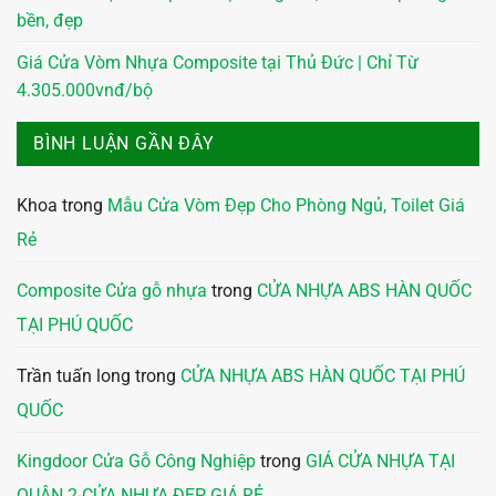
bền, đẹp
Giá Cửa Vòm Nhựa Composite tại Thủ Đức | Chỉ Từ
4.305.000vnđ/bộ
BÌNH LUẬN GẦN ĐÂY
Khoa
trong
Mẫu Cửa Vòm Đẹp Cho Phòng Ngủ, Toilet Giá
Rẻ
Composite Cửa gỗ nhựa
trong
CỬA NHỰA ABS HÀN QUỐC
TẠI PHÚ QUỐC
Trần tuấn long
trong
CỬA NHỰA ABS HÀN QUỐC TẠI PHÚ
QUỐC
Kingdoor Cửa Gỗ Công Nghiệp
trong
GIÁ CỬA NHỰA TẠI
QUẬN 2-CỬA NHỰA ĐẸP GIÁ RẺ