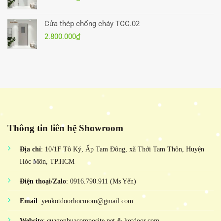
Cửa thép chống cháy TCC.02
2.800.000
₫
Thông tin liên hệ Showroom
Địa chỉ
: 10/1F Tô Ký, Ấp Tam Đông, xã Thới Tam Thôn, Huyện
Hóc Môn, TP.HCM
Điện thoại/Zalo
: 0916.790.911 (Ms Yến)
Email
: yenkotdoorhocmom@gmail.com
Website
: cuagonhuacomposite.net & kotdoor.com