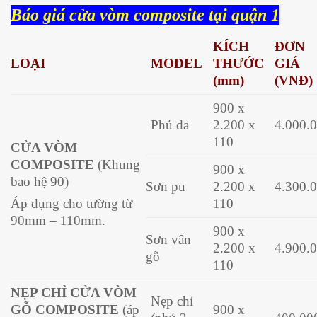
Báo giá cửa vòm composite tại quận 1
KÍCH
ĐƠN
LOẠI
MODEL
THƯỚC
GIÁ
(mm)
(VNĐ)
900 x
Phủ da
2.200 x
4.000.
110
CỬA VÒM
COMPOSITE
(Khung
900 x
bao hệ 90)
Sơn pu
2.200 x
4.300.
110
Áp dụng cho tường từ
90mm – 110mm.
900 x
Sơn vân
2.200 x
4.900.
gỗ
110
NẸP CHỈ CỬA VÒM
Nẹp chỉ
GỖ COMPOSITE
(áp
900 x