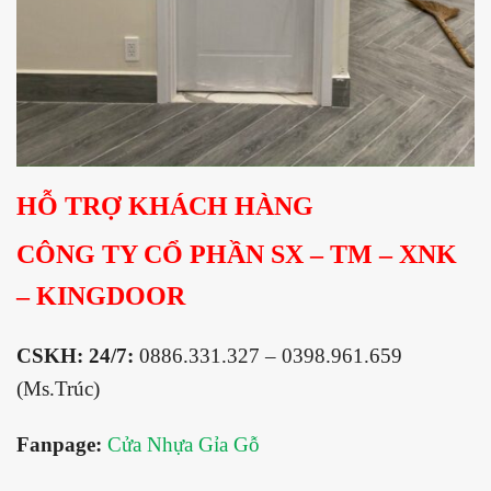
HỖ TRỢ KHÁCH HÀNG
CÔNG TY CỔ PHẦN SX – TM – XNK
– KINGDOOR
CSKH: 24/7:
0886.331.327 – 0398.961.659
(Ms.Trúc)
Fanpage:
Cửa Nhựa Gỉa Gỗ