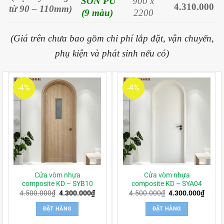
SƠN PU
900 x
4.310.000
từ 90 – 110mm)
(9 màu)
2200
(Giá trên chưa bao gồm chi phí lắp đặt, vận chuyển,
phụ kiện và phát sinh nếu có)
-4%
-4%
Cửa vòm nhựa
Cửa vòm nhựa
composite KD – SYB10
composite KD – SYA04
Giá
Giá
Giá
Giá
4.500.000
₫
4.300.000
₫
4.500.000
₫
4.300.000
₫
gốc
hiện
gốc
hiện
là:
tại
là:
tại
ĐẶT HÀNG
ĐẶT HÀNG
4.500.000₫.
là:
4.500.000₫.
là:
4.300.000₫.
4.300