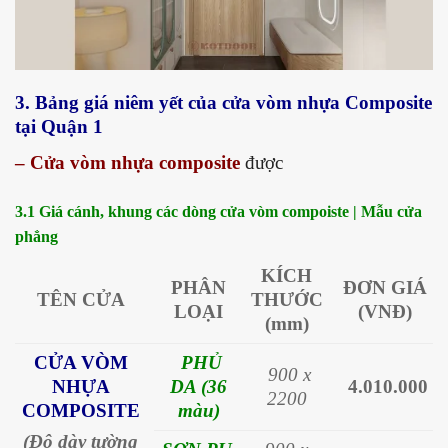
3. Bảng giá niêm yết của cửa vòm nhựa Composite
tại Quận 1
– Cửa vòm nhựa composite
được
3.1 Giá cánh, khung các dòng cửa vòm compoiste | Mẫu cửa
phẳng
KÍCH
PHÂN
ĐƠN GIÁ
TÊN CỬA
THƯỚC
LOẠI
(VNĐ)
(mm)
CỬA VÒM
PHỦ
900 x
NHỰA
DA (36
4.010.000
2200
COMPOSITE
màu)
(Độ dày tường