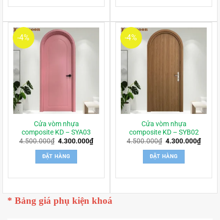
-4%
-4%
Cửa vòm nhựa
Cửa vòm nhựa
composite KD – SYA03
composite KD – SYB02
Giá
Giá
Giá
Giá
4.500.000
₫
4.300.000
₫
4.500.000
₫
4.300.000
₫
gốc
hiện
gốc
hiện
là:
tại
là:
tại
ĐẶT HÀNG
ĐẶT HÀNG
4.500.000₫.
là:
4.500.000₫.
là:
4.300.000₫.
4.300
* Bảng giá phụ kiện khoá