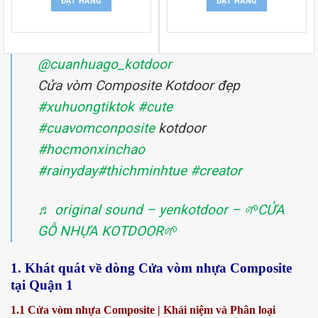
ĐẶT HÀNG
ĐẶT HÀNG
@cuanhuago_kotdoor
Cửa vòm Composite Kotdoor đẹp
#xuhuongtiktok
#cute
#cuavomconposite
kotdoor
#hocmonxinchao
#rainyday
#thichminhtue
#creator
♬ original sound – yenkotdoor – 🌱CỬA
GỖ NHỰA KOTDOOR🌱
1. Khát quát về dòng Cửa vòm nhựa Composite
tại Quận 1
1.1 Cửa vòm nhựa Composite | Khái niệm và Phân loại