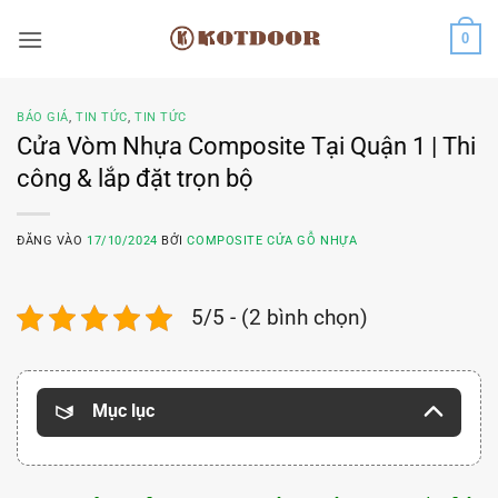
Bỏ
0
qua
nội
dung
BÁO GIÁ
,
TIN TỨC
,
TIN TỨC
Cửa Vòm Nhựa Composite Tại Quận 1 | Thi
công & lắp đặt trọn bộ
ĐĂNG VÀO
17/10/2024
BỞI
COMPOSITE CỬA GỖ NHỰA
5/5 - (2 bình chọn)
Mục lục