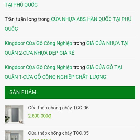
TẠI PHÚ QUỐC
Trần tuấn long
trong
CỬA NHỰA ABS HÀN QUỐC TẠI PHÚ
QUỐC
Kingdoor Cửa Gỗ Công Nghiệp
trong
GIÁ CỬA NHỰA TẠI
QUẬN 2-CỬA NHỰA ĐẸP GIÁ RẺ
Kingdoor Cửa Gỗ Công Nghiệp
trong
GIÁ CỬA GỖ TẠI
QUẬN 1-CỬA GỖ CÔNG NGHIỆP CHẤT LƯỢNG
SẢN PHẨM
Cửa thép chống cháy TCC.06
2.800.000
₫
Cửa thép chống cháy TCC.05