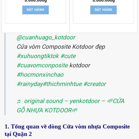
ĐẶT HÀNG
ĐẶT HÀNG
@cuanhuago_kotdoor
Cửa vòm Composite Kotdoor đẹp
#xuhuongtiktok
#cute
#cuavomconposite
kotdoor
#hocmonxinchao
#rainyday
#thichminhtue
#creator
♬ original sound – yenkotdoor – 🌱CỬA
GỖ NHỰA KOTDOOR🌱
1. Tổng quan về dòng Cửa vòm nhựa Composite
tại Quận 2