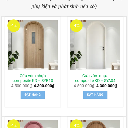
phụ kiện và phát sinh nếu có)
-4%
-4%
Cửa vòm nhựa
Cửa vòm nhựa
composite KD – SYB10
composite KD – SYA04
Giá
Giá
Giá
Giá
4.500.000
₫
4.300.000
₫
4.500.000
₫
4.300.000
₫
gốc
hiện
gốc
hiện
là:
tại
là:
tại
ĐẶT HÀNG
ĐẶT HÀNG
4.500.000₫.
là:
4.500.000₫.
là:
4.300.000₫.
4.300
-4%
-4%