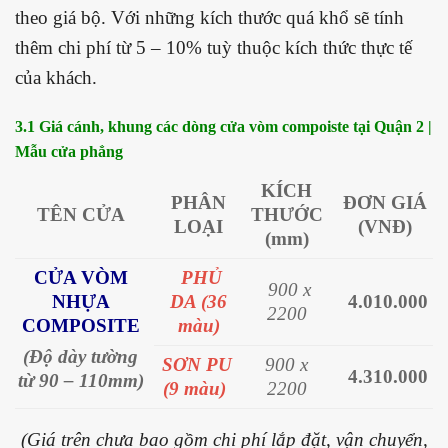
theo giá bộ. Với những kích thước quá khổ sẽ tính
thêm chi phí từ 5 – 10% tuỳ thuộc kích thức thực tế
của khách.
3.1 Giá cánh, khung các dòng cửa vòm compoiste tại Quận 2 |
Mẫu cửa phẳng
KÍCH
PHÂN
ĐƠN GIÁ
TÊN CỬA
THƯỚC
LOẠI
(VNĐ)
(mm)
CỬA VÒM
PHỦ
900 x
NHỰA
DA (36
4.010.000
2200
COMPOSITE
màu)
(Độ dày tường
SƠN PU
900 x
4.310.000
từ 90 – 110mm)
(9 màu)
2200
(Giá trên chưa bao gồm chi phí lắp đặt, vận chuyển,