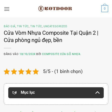
Bỏ
0
qua
nội
dung
BÁO GIÁ
,
TIN TỨC
,
TIN TỨC
,
UNCATEGORIZED
Cửa Vòm Nhựa Composite Tại Quận 2 |
Cửa phòng ngủ đẹp, bền
ĐĂNG VÀO
18/10/2024
BỞI
COMPOSITE CỬA GỖ NHỰA
5/5 - (1 bình chọn)
Mục lục