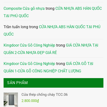
Composite Cửa gỗ nhựa
trong
CỬA NHỰA ABS HÀN QUỐC
TẠI PHÚ QUỐC
Trần tuấn long
trong
CỬA NHỰA ABS HÀN QUỐC TẠI PHÚ
QUỐC
Kingdoor Cửa Gỗ Công Nghiệp
trong
GIÁ CỬA NHỰA TẠI
QUẬN 2-CỬA NHỰA ĐẸP GIÁ RẺ
Kingdoor Cửa Gỗ Công Nghiệp
trong
GIÁ CỬA GỖ TẠI
QUẬN 1-CỬA GỖ CÔNG NGHIỆP CHẤT LƯỢNG
SẢN PHẨM
Cửa thép chống cháy TCC.06
2.800.000
₫