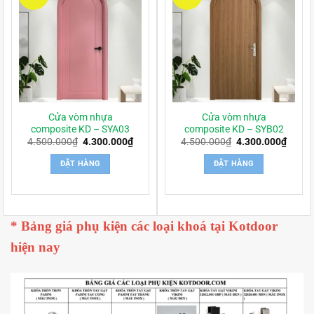
Cửa vòm nhựa
Cửa vòm nhựa
composite KD – SYA03
composite KD – SYB02
Giá
Giá
Giá
Giá
4.500.000
₫
4.300.000
₫
4.500.000
₫
4.300.000
₫
gốc
hiện
gốc
hiện
là:
tại
là:
tại
ĐẶT HÀNG
ĐẶT HÀNG
4.500.000₫.
là:
4.500.000₫.
là:
4.300.000₫.
4.300
* Bảng giá phụ kiện các loại khoá tại Kotdoor
hiện nay