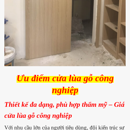
Ưu điểm
cửa lùa gỗ công
nghiệp
Thiết kế đa dạng, phù hợp thẩm mỹ – Giá
cửa lùa gỗ công nghiệp
Với nhu cầu lớn của người tiêu dùng,
đội kiến trúc sư