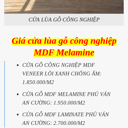
CỬA LÙA GỖ CÔNG NGHIỆP
Giá
cửa lùa gỗ công nghiệp
MDF Melamine
CỬA GỖ CÔNG NGHIỆP MDF
VENEER LÕI XANH CHỐNG ẨM:
1.850.000/M2
CỬA GỖ MDF MELAMINE PHỦ VÁN
AN CƯỜNG: 1.950.000/M2
CỬA GỖ MDF LAMINATE PHỦ VÁN
AN CƯỜNG: 2.700.000/M2