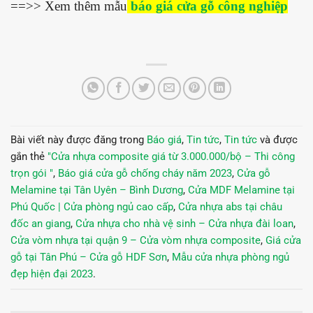
==>> Xem thêm mẫu
báo giá cửa gỗ công nghiệp
Bài viết này được đăng trong
Báo giá
,
Tin tức
,
Tin tức
và được
gắn thẻ
"Cửa nhựa composite giá từ 3.000.000/bộ – Thi công
trọn gói "
,
Báo giá cửa gỗ chống cháy năm 2023
,
Cửa gỗ
Melamine tại Tân Uyên – Bình Dương
,
Cửa MDF Melamine tại
Phú Quốc | Cửa phòng ngủ cao cấp
,
Cửa nhựa abs tại châu
đốc an giang
,
Cửa nhựa cho nhà vệ sinh – Cửa nhựa đài loan
,
Cửa vòm nhựa tại quận 9 – Cửa vòm nhựa composite
,
Giá cửa
gỗ tại Tân Phú – Cửa gỗ HDF Sơn
,
Mẫu cửa nhựa phòng ngủ
đẹp hiện đại 2023
.