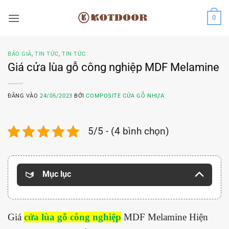
Bỏ
0
qua
nội
dung
BÁO GIÁ
,
TIN TỨC
,
TIN TỨC
Giá cửa lùa gỗ công nghiệp MDF Melamine
ĐĂNG VÀO
24/05/2023
BỞI
COMPOSITE CỬA GỖ NHỰA
5/5 - (4 bình chọn)
Mục lục
Giá
cửa lùa gỗ công nghiệp
MDF Melamine Hiện