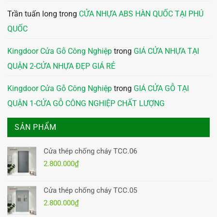
Trần tuấn long
trong
CỬA NHỰA ABS HÀN QUỐC TẠI PHÚ
QUỐC
Kingdoor Cửa Gỗ Công Nghiệp
trong
GIÁ CỬA NHỰA TẠI
QUẬN 2-CỬA NHỰA ĐẸP GIÁ RẺ
Kingdoor Cửa Gỗ Công Nghiệp
trong
GIÁ CỬA GỖ TẠI
QUẬN 1-CỬA GỖ CÔNG NGHIỆP CHẤT LƯỢNG
SẢN PHẨM
Cửa thép chống cháy TCC.06
2.800.000
₫
Cửa thép chống cháy TCC.05
2.800.000
₫