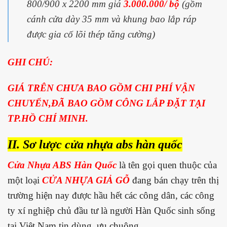
800/900 x 2200 mm giá
3.000.000/ bộ
(gồm
cánh cửa dày 35 mm và khung bao lắp ráp
được gia cố lõi thép tăng cường)
GHI CHÚ:
GIÁ TRÊN CHƯA BAO GỒM CHI PHÍ VẬN
CHUYỂN,ĐÃ BAO GỒM CÔNG LẮP ĐẶT TẠI
TP.HỒ CHÍ MINH.
II. Sơ lược cửa nhựa abs hàn quốc
Cửa Nhựa ABS Hàn Quốc
là tên gọi quen thuộc của
một loại
CỬA NHỰA GIẢ GỖ
đang bán chạy trên thị
trường hiện nay được hầu hết các công dân, các công
ty xí nghiệp chủ đầu tư là người Hàn Quốc sinh sống
tại Việt Nam tin dùng, ưu chuộng.