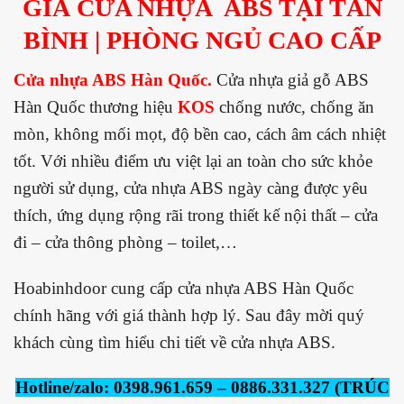
GIÁ CỬA NHỰA ABS TẠI TÂN
BÌNH | PHÒNG NGỦ CAO CẤP
Cửa nhựa ABS Hàn Quốc.
Cửa nhựa giả gỗ ABS
Hàn Quốc thương hiệu
KOS
chống nước, chống ăn
mòn, không mối mọt, độ bền cao, cách âm cách nhiệt
tốt. Với nhiều điểm ưu việt lại an toàn cho sức khỏe
người sử dụng, cửa nhựa ABS ngày càng được yêu
thích, ứng dụng rộng rãi trong thiết kế nội thất – cửa
đi – cửa thông phòng – toilet,…
Hoabinhdoor cung cấp cửa nhựa ABS Hàn Quốc
chính hãng với giá thành hợp lý. Sau đây mời quý
khách cùng tìm hiểu chi tiết về cửa nhựa ABS.
Hotline/zalo: 0398.961.659 – 0886.331.327 (TRÚC