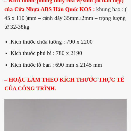
– Kích thước phong thủy cửa vệ sinh (lỗ ban đẹp)
của Cửa Nhựa ABS Hàn Quốc KOS :
khung bao : (
45 x 110 )mm – cánh dày 35mm±2mm – trọng lượng
từ 32-38kg
Kích thước chừa tường : 790 x 2200
Kích thước phủ bì : 780 x 2190
Kích thước lỗ ban : 690 mm x 2145 mm
– HOẶC LÀM THEO KÍCH THƯỚC THỰC TẾ
CỦA CÔNG TRÌNH.