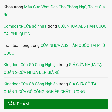
Khoa
trong
Mẫu Cửa Vòm Đẹp Cho Phòng Ngủ, Toilet Giá
Rẻ
Composite Cửa gỗ nhựa
trong
CỬA NHỰA ABS HÀN QUỐC
TẠI PHÚ QUỐC
Trần tuấn long
trong
CỬA NHỰA ABS HÀN QUỐC TẠI PHÚ
QUỐC
Kingdoor Cửa Gỗ Công Nghiệp
trong
GIÁ CỬA NHỰA TẠI
QUẬN 2-CỬA NHỰA ĐẸP GIÁ RẺ
Kingdoor Cửa Gỗ Công Nghiệp
trong
GIÁ CỬA GỖ TẠI
QUẬN 1-CỬA GỖ CÔNG NGHIỆP CHẤT LƯỢNG
SẢN PHẨM