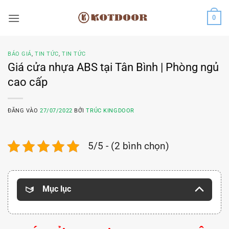
Bỏ
0
qua
nội
dung
BÁO GIÁ
,
TIN TỨC
,
TIN TỨC
Giá cửa nhựa ABS tại Tân Bình | Phòng ngủ
cao cấp
ĐĂNG VÀO
27/07/2022
BỞI
TRÚC KINGDOOR
5/5 - (2 bình chọn)
Mục lục