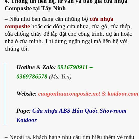
4. Thông tin liên hệ, tư vấn và báo giá
cửa nhựa
Composite tại Tây Ninh
– Nếu như bạn đang cần những bộ
cửa nhựa
composite
hoặc các dòng cửa nhựa, cửa gỗ, cửa thép,
cửa chống cháy để lắp đặt cho công trình, dự án hoặc
nhà ở của mình. Thì đừng ngần ngại mà liên hệ với
chúng tôi:
Hotline & Zalo:
0916790911 –
0369786578
(Ms. Yen)
Website:
cuagonhuacomposite.net
&
kotdoor.com
Page:
Cửa nhựa ABS Hàn Quốc Showroom
Kotdoor
– Ngoài ra, khách hàng nhu cầu tìm hiểu thêm về mẫu