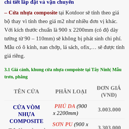
chi tiết lắp đặt và vận chuyển
– Cửa nhựa composite
tại Kotdoor sẽ tính theo giá
bộ thay vì tính theo giá m2 như nhiều đơn vị khác.
Với kích thước chuẩn là 900 x 2200mm (có độ dày
tường từ 90 – 110mm) sẽ không bị phát sinh chi phí.
Mẫu có ô kính, nan chớp, lá sách, ofix,… sẽ được tính
giá riêng.
3.1 Giá cánh, khung cửa nhựa compoiste tại Tây Ninh| Mẫu
trơn, phẳng
ĐƠN GIÁ
TÊN CỬA
PHÂN LOẠI
(VNĐ)
PHỦ DA
(900
CỬA VÒM
3.003.000
x 2200mm)
NHỰA
COMPOSITE
SƠN PU
(900 x
3.303.000