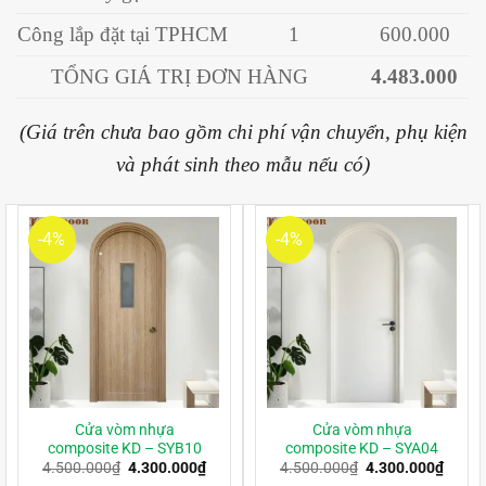
Công lắp đặt tại TPHCM
1
600.000
TỔNG GIÁ TRỊ ĐƠN HÀNG
4.483.000
(Giá trên chưa bao gồm chi phí vận chuyển, phụ kiện
và phát sinh theo mẫu nếu có)
-4%
-4%
Cửa vòm nhựa
Cửa vòm nhựa
composite KD – SYB10
composite KD – SYA04
Giá
Giá
Giá
Giá
4.500.000
₫
4.300.000
₫
4.500.000
₫
4.300.000
₫
gốc
hiện
gốc
hiện