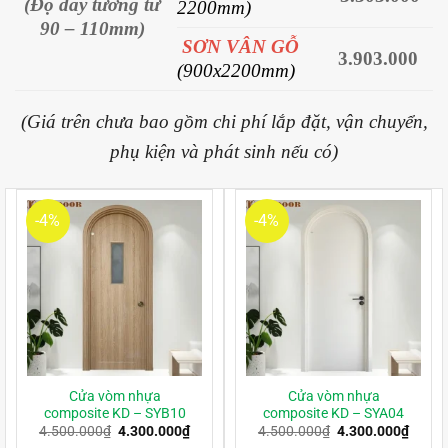
(Độ dày tường từ
2200mm)
90 – 110mm)
SƠN VÂN GỖ
3.903.000
(900x2200mm)
(Giá trên chưa bao gồm chi phí lắp đặt, vận chuyển,
phụ kiện và phát sinh nếu có)
-4%
-4%
Cửa vòm nhựa
Cửa vòm nhựa
composite KD – SYB10
composite KD – SYA04
Giá
Giá
Giá
Giá
4.500.000
₫
4.300.000
₫
4.500.000
₫
4.300.000
₫
gốc
hiện
gốc
hiện