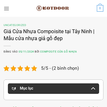
Bỏ
0
qua
nội
dung
UNCATEGORIZED
Giá Cửa Nhựa Compoisite tại Tây Ninh |
Mẫu cửa nhựa giả gỗ đẹp
ĐĂNG VÀO
05/11/2024
BỞI
COMPOSITE CỬA GỖ NHỰA
5/5 - (2 bình chọn)
Mục lục