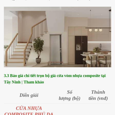
3.3 Báo giá chi tiết trọn bộ giá cửa vòm nhựa composite tại
Tây Ninh | Tham khảo
Số
Thành
Diễn giải
lượng (bộ)
tiền (vnđ)
CỬA NHỰA
COMPOSITE PHỦ DA