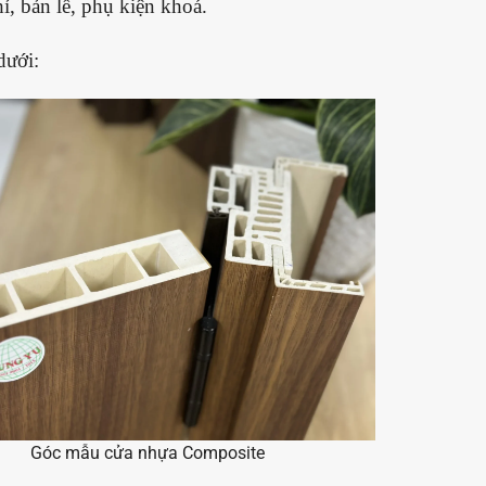
ỉ, bản lề, phụ kiện khoá.
dưới:
Góc mẫu cửa nhựa Composite