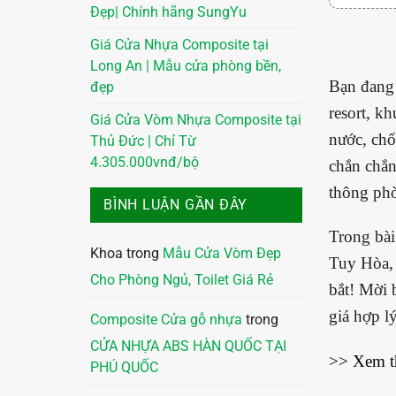
Đẹp| Chính hãng SungYu
Giá Cửa Nhựa Composite tại
Long An | Mẫu cửa phòng bền,
Bạn đang 
đẹp
resort, k
Giá Cửa Vòm Nhựa Composite tại
nước, chố
Thủ Đức | Chỉ Từ
4.305.000vnđ/bộ
chắn chắn
thông p
BÌNH LUẬN GẦN ĐÂY
Trong bài
Khoa
trong
Mẫu Cửa Vòm Đẹp
Tuy Hòa, 
Cho Phòng Ngủ, Toilet Giá Rẻ
bắt! Mời 
giá hợp l
Composite Cửa gỗ nhựa
trong
CỬA NHỰA ABS HÀN QUỐC TẠI
>> Xem 
PHÚ QUỐC