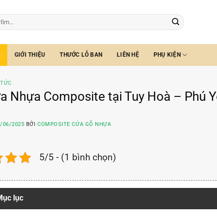
GIỚI THIỆU
THƯỚC LỖ BAN
LIÊN HỆ
PHỤ KIỆN
 TỨC
a Nhựa Composite tại Tuy Hoà – Phú Y
/06/2025
BỞI
COMPOSITE CỬA GỖ NHỰA
5/5 - (1 bình chọn)
ục lục