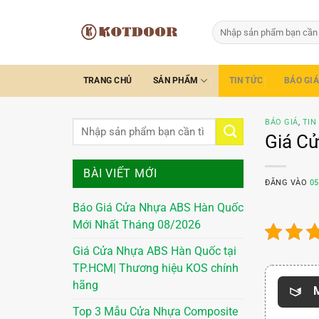
Bỏ
qua
Tìm
kiếm:
nội
dung
TRANG CHỦ
SẢN PHẨM
TIN TỨC
BÁO GIÁ
BÁO GIÁ
,
TIN
Giá Cử
BÀI VIẾT MỚI
ĐĂNG VÀO
05
Báo Giá Cửa Nhựa ABS Hàn Quốc
Mới Nhất Tháng 08/2026
Giá Cửa Nhựa ABS Hàn Quốc tại
TP.HCM| Thương hiệu KOS chính
hãng
M
Top 3 Mẫu Cửa Nhựa Composite