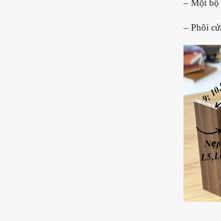
– Một bộ 
– Phôi cử