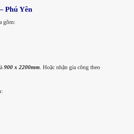
 – Phú Yên
ửa gồm:
là
900 x 2200mm
. Hoặc nhận gia công theo
h: