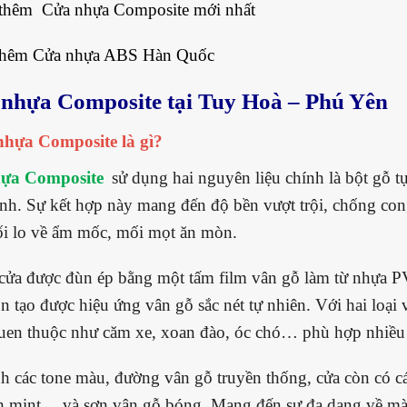
 thêm
Cửa nhựa Composite mới nhất
thêm
Cửa nhựa ABS Hàn Quốc
nhựa Composite tại Tuy Hoà – Phú Yên
nhựa Composite là gì?
ựa Composite
sử dụng hai nguyên liệu chính là bột gỗ 
nh. Sự kết hợp này mang đến độ bền vượt trội, chống con
i lo về ẩm mốc, mối mọt ăn mòn.
 cửa được đùn ép bằng một tấm film vân gỗ làm từ nhựa
n tạo được hiệu ứng vân gỗ sắc nét tự nhiên. Với hai loại
en thuộc như căm xe, xoan đào, óc chó… phù hợp nhiều 
h các tone màu, đường vân gỗ truyền thống, cửa còn có cá
 mint… và sơn vân gỗ bóng. Mang đến sự đa dạng về màu