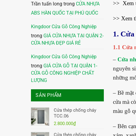
>> Xem
Trần tuấn long
trong
CỬA NHỰA
ABS HÀN QUỐC TẠI PHÚ QUỐC
>> Xem 
Kingdoor Cửa Gỗ Công Nghiệp
1.
Cửa 
trong
GIÁ CỬA NHỰA TẠI QUẬN 2-
CỬA NHỰA ĐẸP GIÁ RẺ
1.1 Cửa 
Kingdoor Cửa Gỗ Công Nghiệp
–
Cửa nh
trong
GIÁ CỬA GỖ TẠI QUẬN 1-
nguyên si
CỬA GỖ CÔNG NGHIỆP CHẤT
những mố
LƯỢNG
– Bề mặt
SẢN PHẨM
cửa mà cò
Cửa thép chống cháy
màu gỗ qu
TCC.06
2.800.000
₫
– Bên cạn
Cửa thép chống cháy
xám, xanh