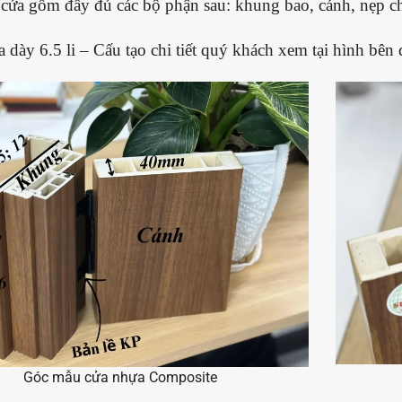
cửa gồm đầy đủ các bộ phận sau: khung bao, cánh, nẹp ch
a dày 6.5 li – Cấu tạo chi tiết quý khách xem tại hình bên 
Góc mẫu cửa nhựa Composite