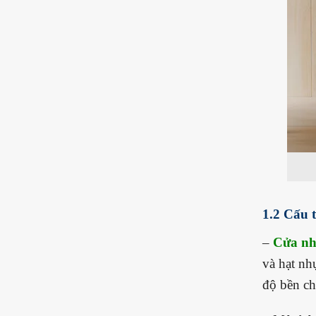
1.2 Cấu 
–
Cửa nh
và hạt nh
độ bền ch