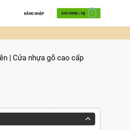
GIỎ HÀNG /
0
₫
0
ĐĂNG NHẬP
ên | Cửa nhựa gỗ cao cấp