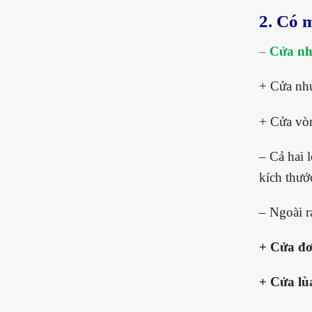
2. Có 
–
C
ửa n
+ Cửa nh
+ Cửa vò
– Cả hai 
kích thướ
– Ngoài r
+ Cửa đơ
+ Cửa lù