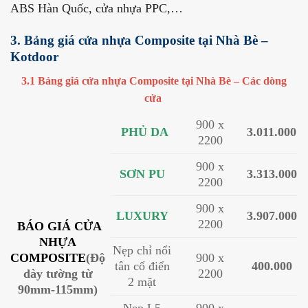
ABS Hàn Quốc, cửa nhựa PPC,…
3. Bảng giá cửa nhựa Composite tại Nhà Bè –
Kotdoor
3.1 Bảng giá cửa nhựa Composite tại Nhà Bè – Các dòng
cửa
900 x
PHỦ DA
3.011.000
2200
900 x
SƠN PU
3.313.000
2200
900 x
LUXURY
3.907.000
2200
BÁO GIÁ CỬA
NHỰA
Nẹp chỉ nổi
COMPOSITE
(Độ
900 x
tân cổ điển
400.000
dày tường từ
2200
2 mặt
90mm-115mm)
Nẹp L5
900 x