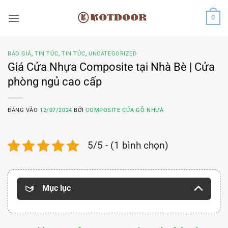
Bỏ
0
qua
nội
dung
BÁO GIÁ
,
TIN TỨC
,
TIN TỨC
,
UNCATEGORIZED
Giá Cửa Nhựa Composite tại Nhà Bè | Cửa
phòng ngủ cao cấp
ĐĂNG VÀO
12/07/2024
BỞI
COMPOSITE CỬA GỖ NHỰA
5/5 - (1 bình chọn)
Mục lục