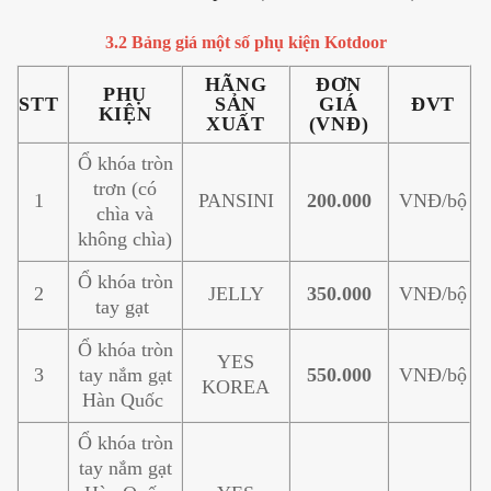
3.2 Bảng giá một số phụ kiện Kotdoor
HÃNG
ĐƠN
PHỤ
STT
SẢN
GIÁ
ĐVT
KIỆN
XUẤT
(VNĐ)
Ổ khóa tròn
trơn (có
1
PANSINI
200.000
VNĐ/bộ
chìa và
không chìa)
Ổ khóa tròn
2
JELLY
350.000
VNĐ/bộ
tay gạt
Ổ khóa tròn
YES
3
tay nắm gạt
550.000
VNĐ/bộ
KOREA
Hàn Quốc
Ổ khóa tròn
tay nắm gạt