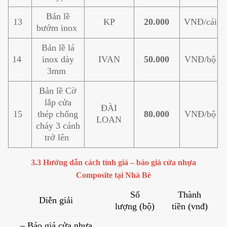
Bản lề
13
KP
20.000
VNĐ/cái
bướm inox
Bản lề lá
14
inox dày
IVAN
50.000
VNĐ/bộ
3mm
Bản lề Cờ
lắp cửa
ĐÀI
15
thép chống
80.000
VNĐ/bộ
LOAN
cháy 3 cánh
trở lên
3.3 Hướng dẫn cách tính giá – báo giá cửa nhựa
Composite
tại Nhà Bè
Số
Thành
Diễn giải
lượng (bộ)
tiền (vnđ)
– Báo giá cửa nhựa