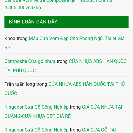
Giá Cửa Vòm Nhựa Composite tại Thủ Đức | Chỉ Từ
4.305.000vnđ/bộ
BÌNH LUẬN GẦN ĐÂY
Khoa
trong
Mẫu Cửa Vòm Đẹp Cho Phòng Ngủ, Toilet Giá
Rẻ
Composite Cửa gỗ nhựa
trong
CỬA NHỰA ABS HÀN QUỐC
TẠI PHÚ QUỐC
Trần tuấn long
trong
CỬA NHỰA ABS HÀN QUỐC TẠI PHÚ
QUỐC
Kingdoor Cửa Gỗ Công Nghiệp
trong
GIÁ CỬA NHỰA TẠI
QUẬN 2-CỬA NHỰA ĐẸP GIÁ RẺ
Kingdoor Cửa Gỗ Công Nghiệp
trong
GIÁ CỬA GỖ TẠI