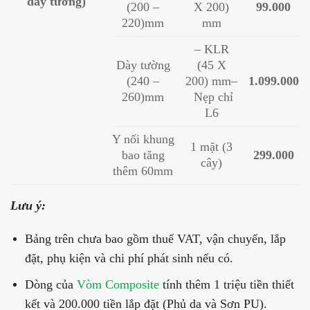
dày tường)
(200 –
X 200)
99.000
220)mm
mm
– KLR
Dày tường
(45 X
(240 –
200) mm
–
1.099.000
260)mm
Nẹp chỉ
L6
Y nối khung
1 mặt (3
bao tăng
299.000
cây)
thêm 60mm
Lưu ý:
Bảng trên chưa bao gồm thuế VAT, vận chuyển, lắp
đặt, phụ kiện và chi phí phát sinh nếu có.
Dòng của
Vòm Composite
tính thêm 1 triệu tiền thiết
kết và 200.000 tiền lắp đặt (Phủ da và Sơn PU).