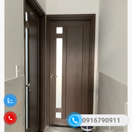
0916790911