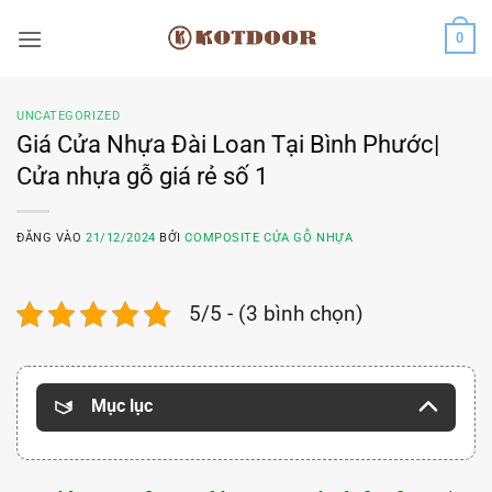
Bỏ
0
qua
nội
dung
UNCATEGORIZED
Giá Cửa Nhựa Đài Loan Tại Bình Phước|
Cửa nhựa gỗ giá rẻ số 1
ĐĂNG VÀO
21/12/2024
BỞI
COMPOSITE CỬA GỖ NHỰA
5/5 - (3 bình chọn)
Mục lục