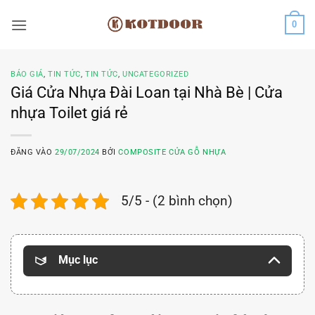
Bỏ
0
qua
nội
dung
BÁO GIÁ
,
TIN TỨC
,
TIN TỨC
,
UNCATEGORIZED
Giá Cửa Nhựa Đài Loan tại Nhà Bè | Cửa
nhựa Toilet giá rẻ
ĐĂNG VÀO
29/07/2024
BỞI
COMPOSITE CỬA GỖ NHỰA
5/5 - (2 bình chọn)
Mục lục