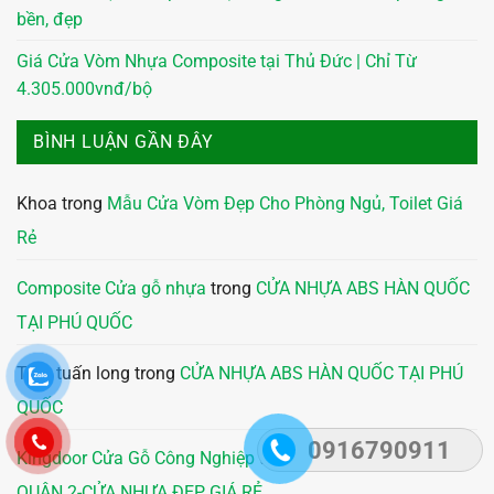
bền, đẹp
Giá Cửa Vòm Nhựa Composite tại Thủ Đức | Chỉ Từ
4.305.000vnđ/bộ
BÌNH LUẬN GẦN ĐÂY
Khoa
trong
Mẫu Cửa Vòm Đẹp Cho Phòng Ngủ, Toilet Giá
Rẻ
Composite Cửa gỗ nhựa
trong
CỬA NHỰA ABS HÀN QUỐC
TẠI PHÚ QUỐC
Trần tuấn long
trong
CỬA NHỰA ABS HÀN QUỐC TẠI PHÚ
QUỐC
0916790911
Kingdoor Cửa Gỗ Công Nghiệp
trong
GIÁ CỬA NHỰA TẠI
QUẬN 2-CỬA NHỰA ĐẸP GIÁ RẺ