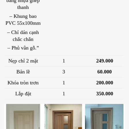
bằng nhựa ghép
thanh
– Khung bao
PVC 55x100mm
– Chỉ dán cạnh
chắc chắn
– Phủ vân gỗ.”
Nẹp chỉ 2 mặt
1
249.000
Bản lề
3
60.000
Khóa tròn trơn
1
200.000
Lắp đặt
1
350.000