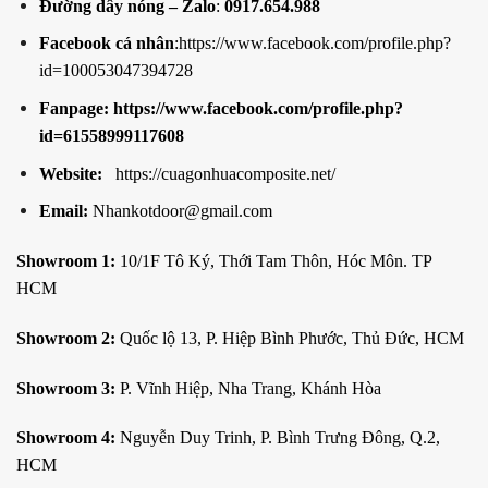
Đường dây nóng – Zalo
:
0917.654.988
Facebook cá nhân
:
https://www.facebook.com/profile.php?
id=100053047394728
Fanpage:
https://www.facebook.com/profile.php?
id=61558999117608
Website:
https://cuagonhuacomposite.net/
Email:
Nhankotdoor@gmail.com
Showroom 1:
10/1F Tô Ký, Thới Tam Thôn, Hóc Môn. TP
HCM
Showroom 2:
Quốc lộ 13, P. Hiệp Bình Phước, Thủ Đức, HCM
Showroom 3:
P. Vĩnh Hiệp, Nha Trang, Khánh Hòa
Showroom 4:
Nguyễn Duy Trinh, P. Bình Trưng Đông, Q.2,
HCM