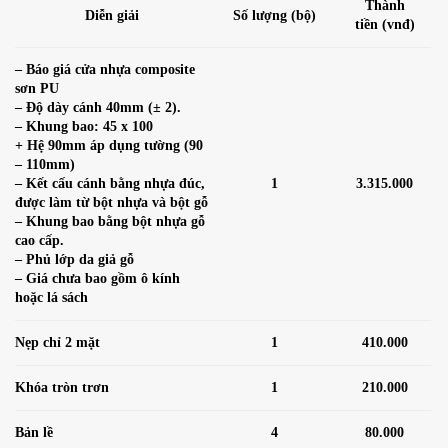
Thành
Diễn giải
Số lượng (bộ)
tiền (vnđ)
– Báo giá cửa nhựa composite
sơn PU
– Độ dày cánh 40mm (± 2).
– Khung bao: 45 x 100
+ Hệ 90mm áp dụng tường (90
– 110mm)
– Kết cấu cánh bằng nhựa đúc,
1
3.315.000
được làm từ bột nhựa và bột gỗ
– Khung bao bằng bột nhựa gỗ
cao cấp.
– Phủ lớp da giả gỗ
– Giá chưa bao gồm ô kính
hoặc lá sách
Nẹp chỉ 2 mặt
1
410.000
Khóa tròn trơn
1
210.000
Bản lề
4
80.000