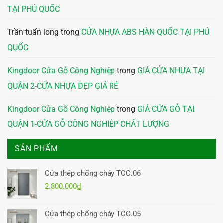
TẠI PHÚ QUỐC
Trần tuấn long
trong
CỬA NHỰA ABS HÀN QUỐC TẠI PHÚ
QUỐC
Kingdoor Cửa Gỗ Công Nghiệp
trong
GIÁ CỬA NHỰA TẠI
QUẬN 2-CỬA NHỰA ĐẸP GIÁ RẺ
Kingdoor Cửa Gỗ Công Nghiệp
trong
GIÁ CỬA GỖ TẠI
QUẬN 1-CỬA GỖ CÔNG NGHIỆP CHẤT LƯỢNG
SẢN PHẨM
Cửa thép chống cháy TCC.06
2.800.000
₫
Cửa thép chống cháy TCC.05