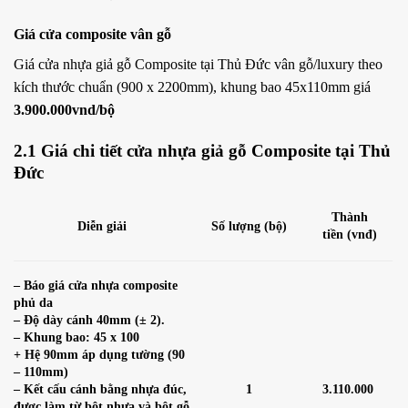
Giá cửa
composite vân gỗ
Giá cửa nhựa giả gỗ Composite tại Thủ Đức vân gỗ/luxury theo
kích thước chuẩn (900 x 2200mm), khung bao 45x110mm giá
3.900.000vnd/bộ
2.1 Giá chi tiết cửa nhựa giả gỗ Composite tại Thủ
Đức
Thành
Diễn giải
Số lượng (bộ)
tiền (vnđ)
– Báo giá cửa nhựa composite
phủ da
– Độ dày cánh 40mm (± 2).
– Khung bao: 45 x 100
+ Hệ 90mm áp dụng tường (90
– 110mm)
– Kết cấu cánh bằng nhựa đúc,
1
3.110.000
được làm từ bột nhựa và bột gỗ