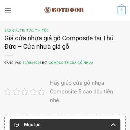
Bỏ
0
qua
nội
dung
BÁO GIÁ
,
TIN TỨC
,
TIN TỨC
Giá cửa nhựa giả gỗ Composite tại Thủ
Đức – Cửa nhựa giả gỗ
ĐĂNG VÀO
19/06/2024
BỞI
COMPOSITE CỬA GỖ NHỰA
Hãy giúp cửa gỗ nhựa
Composite 5 sao đầu tiên
nhé.
Mục lục