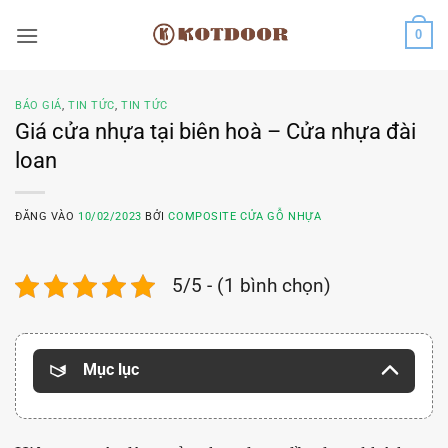
Bỏ
0
qua
nội
dung
BÁO GIÁ
,
TIN TỨC
,
TIN TỨC
Giá cửa nhựa tại biên hoà – Cửa nhựa đài
loan
ĐĂNG VÀO
10/02/2023
BỞI
COMPOSITE CỬA GỖ NHỰA
5/5 - (1 bình chọn)
Mục lục