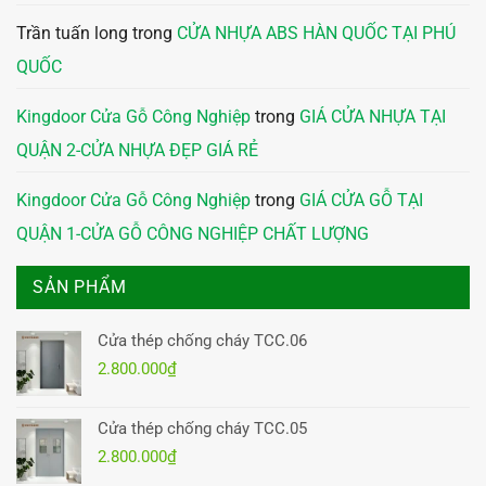
Trần tuấn long
trong
CỬA NHỰA ABS HÀN QUỐC TẠI PHÚ
QUỐC
Kingdoor Cửa Gỗ Công Nghiệp
trong
GIÁ CỬA NHỰA TẠI
QUẬN 2-CỬA NHỰA ĐẸP GIÁ RẺ
Kingdoor Cửa Gỗ Công Nghiệp
trong
GIÁ CỬA GỖ TẠI
QUẬN 1-CỬA GỖ CÔNG NGHIỆP CHẤT LƯỢNG
SẢN PHẨM
Cửa thép chống cháy TCC.06
2.800.000
₫
Cửa thép chống cháy TCC.05
2.800.000
₫