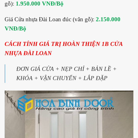
gỗ):
1.950.000 VNĐ/Bộ
Giá Cửa nhựa Đài Loan đúc (vân gỗ):
2.150.000
VNĐ/Bộ
CÁCH TÍNH GIÁ TRỊ HOÀN THIỆN 1B CỬA
NHỰA ĐÀI LOAN
ĐƠN GIÁ CỬA + NẸP CHỈ + BẢN LỀ +
KHÓA + VẬN CHUYỂN + LẮP ĐẶP