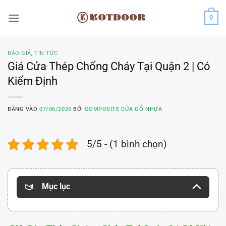
Bỏ
0
qua
nội
dung
BÁO GIÁ
,
TIN TỨC
Giá Cửa Thép Chống Cháy Tại Quận 2 | Có
Kiểm Định
ĐĂNG VÀO
07/06/2025
BỞI
COMPOSITE CỬA GỖ NHỰA
5/5 - (1 bình chọn)
Mục lục