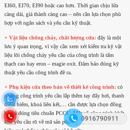
EI60, EI70, EI90 hoặc cao hơn. Thời gian chịu lửa
càng dài, giá thành càng cao – nên cần lựa chọn phù
hợp với ngân sách và yêu cầu kỹ thuật.
+ Vật liệu chống cháy, chất lượng cửa:
đây là một
lưu ý quan trọng, vì vậy cần xem xét kiểm tra kỹ vật
liệu lõi chống cháy yêu cầu của công trình là tấm
thạch cao hay eron – magie oxit. Đảm bảo đúng kỹ
thuật yêu cầu công trình đề ra.
+ Phụ kiện cửa theo bản vẽ thiết kế công trình:
có
những công trình yêu cầu lắp thêm tay đẩy hơi, thanh
thoát hiểm, khoá liên kết,… cần được lựa chọn đồng
bộ và đúng tiêu chuẩn PCCC. Một số công trình khắt
0916790911
khe yêu cầu rõ về mã sản phẩm phụ kiện để đảm bảo