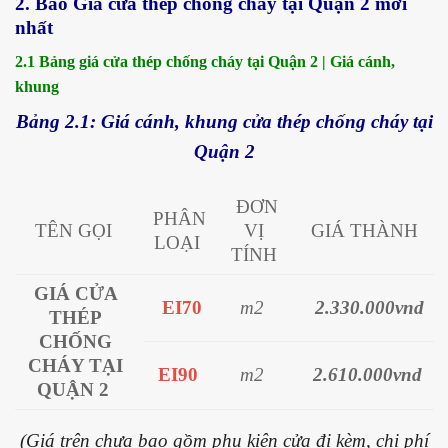
2. Báo Giá cửa thép chống cháy tại Quận 2 mới
nhất
2.1 Bảng giá cửa thép chống cháy tại Quận 2 | Giá
cánh,
khung
Bảng 2.1: Giá cánh, khung cửa thép chống cháy tại
Quận 2
ĐƠN
PHÂN
TÊN GỌI
VỊ
GIÁ THÀNH
LOẠI
TÍNH
GIÁ CỬA
EI70
m2
2.330.000vnd
THÉP
CHỐNG
CHÁY TẠI
EI90
m2
2.610.000vnd
QUẬN 2
(Giá trên chưa bao gồm phụ kiện cửa đi kèm, chi phí