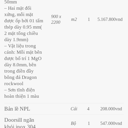
50mm
– Hai mặt đối
xứng, mỗi mặt
900 x
m2
1
5.167.800vnd
được ốp bởi 01 tấm
2200
thép dày 0.95 mm(
2 mặt tổng chiều
dày 1.9mm)
– Vật liệu trong
cánh: Mỗi mặt bên
được bố trí 1 MgO
dày 8.0mm, bên
trong điền đầy
bông đá Dragon
rockwool
– Sơn tĩnh điện
hoàn thiện 1 màu
Bản lề NPL
Cái
4
208
.000vnd
Doorsill ngăn
Bộ
1
547.000vnd
khói inox 304