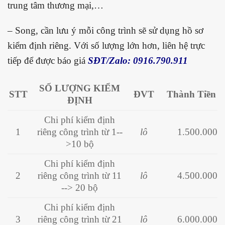
trung tâm thương mại,…
– Song, cần lưu ý mỗi công trình sẽ sử dụng hồ sơ
kiểm định riêng. Với số lượng lớn hơn, liên hệ trực
tiếp để được báo giá
SĐT/Zalo: 0916.790.911
SỐ LƯỢNG KIỂM
STT
ĐVT
Thành Tiền
ĐỊNH
Chi phí kiểm định
1
riêng công trình từ 1--
lô
1.500.000
>10 bộ
Chi phí kiểm định
2
riêng công trình
từ 11
lô
4.500.000
--> 20 bộ
Chi phí kiểm định
3
riêng công trình từ 21
lô
6.000.000