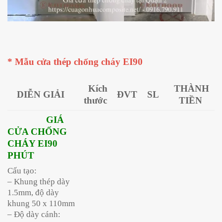
* Mẫu cửa thép chống cháy EI90
Kích
THÀNH
DIỄN GIẢI
ĐVT
SL
thước
TIỀN
GIÁ
CỬA CHỐNG
CHÁY EI90
PHÚT
Cấu tạo:
– Khung thép dày
1.5mm, độ dày
khung 50 x 110mm
– Độ dày cánh: