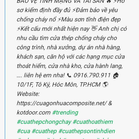
BẢO VỆ TÍNH MẠNG VÀ TÀI SẢN 🔥 ⚡️Hồ
sơ kiểm định đầy đủ ⚡️Đảm bảo về yêu
chống cháy nổ ⚡️Màu sơn tĩnh điện đẹp
⚡️Kết cấu mới nhất hiện nay 👋 Anh chị có
nhu cầu tìm cửa thép chống cháy cho
công trình, nhà xưởng, dự án nhà hàng,
khách sạn, căn hộ với các hạng mục cửa
thoát hiểm, cửa nhà kho, cửa hành lang,
…. liên hệ em nha! 📞 0916.790.911 🏠
10/1F, Tô Ký, Hóc Môn, TP.HCM 🌎
Website:
https://cuagonhuacomposite.net/ &
kotdoor.com
#trending
#cuathepchongchay
#cuathoathiem
#cua
#cuathep
#cuathepsontinhdien