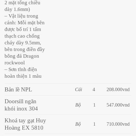
2 mặt tổng chiều
dày 1.6mm)
– Vật liệu trong
cánh: Mỗi mặt bên
được bố trí 1 tấm
thạch cao chống
cháy dày 9.5mm,
bên trong điền đầy
bông đá Dragon
rockwool
– Sơn tĩnh điện
hoàn thiện 1 màu
Bản lề NPL
Cái
4
208
.000vnd
Doorsill ngăn
Bộ
1
547.000vnd
khói inox 304
Khoá tay gạt Huy
Bộ
1
710.000vnd
Hoàng EX 5810