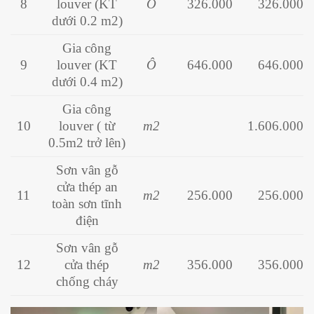
8
louver (KT
Ô
326.000
326.000
dưới 0.2 m2)
Gia công
9
louver (KT
Ô
646.000
646.000
dưới 0.4 m2)
Gia công
10
louver ( từ
m2
1.606.000
0.5m2 trở lên)
Sơn vân gỗ
cửa thép an
11
m2
256.000
256.000
toàn sơn tĩnh
điện
Sơn vân gỗ
12
cửa thép
m2
356.000
356.000
chống cháy