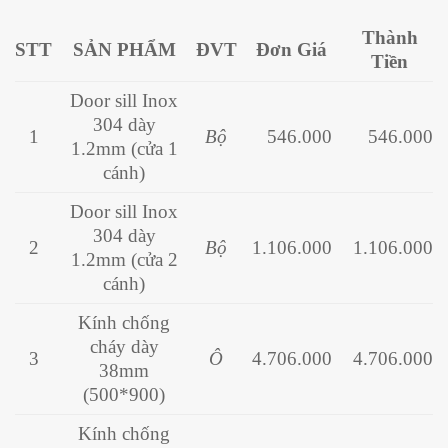
Thành
STT
SẢN PHẨM
ĐVT
Đơn Giá
Tiền
Door sill Inox
304 dày
1
Bộ
546.000
546.000
1.2mm (
cửa 1
cánh)
Door sill Inox
304 dày
2
Bộ
1.106.000
1.106.000
1.2mm (cửa 2
cánh)
Kính chống
cháy dày
3
Ô
4.706.000
4.706.000
38mm
(500*900)
Kính chống