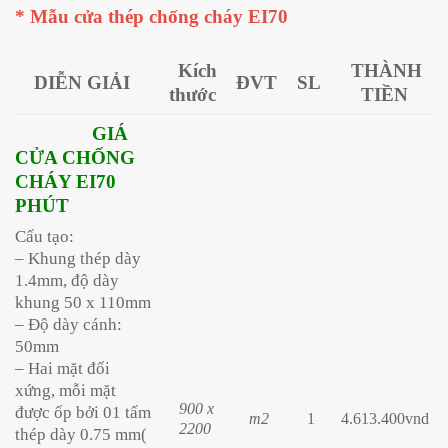
* Mẫu cửa thép chống cháy EI70
Kích
THÀNH
DIỄN GIẢI
ĐVT
SL
thước
TIỀN
GIÁ
CỬA CHỐNG
CHÁY EI70
PHÚT
Cấu tạo:
– Khung thép dày
1.4mm, độ dày
khung 50 x 110mm
– Độ dày cánh:
50mm
– Hai mặt đối
xứng, mỗi mặt
900 x
được ốp bởi 01 tấm
m2
1
4.613.400vnd
2200
thép dày 0.75 mm(