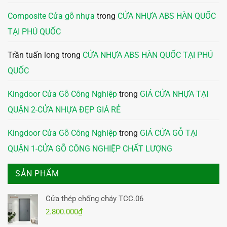
Composite Cửa gỗ nhựa
trong
CỬA NHỰA ABS HÀN QUỐC
TẠI PHÚ QUỐC
Trần tuấn long
trong
CỬA NHỰA ABS HÀN QUỐC TẠI PHÚ
QUỐC
Kingdoor Cửa Gỗ Công Nghiệp
trong
GIÁ CỬA NHỰA TẠI
QUẬN 2-CỬA NHỰA ĐẸP GIÁ RẺ
Kingdoor Cửa Gỗ Công Nghiệp
trong
GIÁ CỬA GỖ TẠI
QUẬN 1-CỬA GỖ CÔNG NGHIỆP CHẤT LƯỢNG
SẢN PHẨM
Cửa thép chống cháy TCC.06
2.800.000
₫