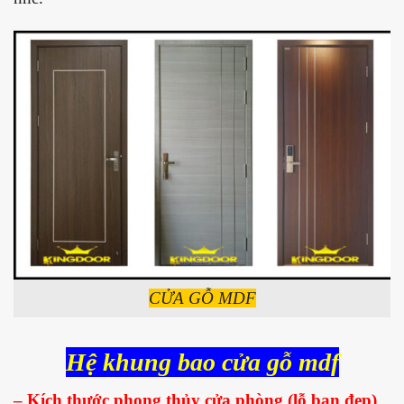
CỬA GỖ MDF
Hệ khung bao cửa gỗ mdf
– Kích thước phong thủy cửa phòng (lỗ ban đẹp)