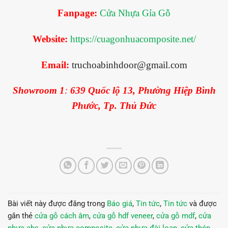
Fanpage:
Cửa Nhựa Gỉa Gỗ
Website:
https://cuagonhuacomposite.net/
Email:
truchoabinhdoor@gmail.com
Showroom 1
:
639 Quốc lộ 13, Phường Hiệp Bình
Phước, Tp. Thủ Đức
Bài viết này được đăng trong
Báo giá
,
Tin tức
,
Tin tức
và được
gắn thẻ
cửa gỗ cách âm
,
cửa gỗ hdf veneer
,
cửa gỗ mdf
,
cửa
nhựa abs
,
cửa nhựa composite
,
cửa nhựa đài loan
,
cửa thép