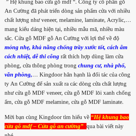
” Hệ khung bao cửa gỗ mdf “. Công ty cổ phần gỗ
An Cường đã phát triển dòng sản phẩm cửa với nhiều
chất lượng như veneer, melamine, laminate, Acrylic,…
mang kiểu dáng hiện tại, nhiều mẫu mã, nhiều màu
sắc. Cửa gỗ MDF gỗ An Cường với lợi thế về độ
mỏng nhẹ, khả năng chống trầy xước tốt, cách âm
cách nhiệt, dễ thi công
rất thích hợp dùng làm cửa
phòng, cửa thông phòng trong
chung cư, nhà phố,
văn phòng,
… Kingdoor hân hạnh là đối tác của công
ty An Cường để sản xuất ra các dòng cửa chất lượng
như cửa gỗ MDF veneer, cửa gỗ MDF lõi xanh chống
ẩm, cửa gỗ MDF melamine, cửa gỗ MDF laminate.
Mời bạn cùng Kingdoor tìm hiểu về
“
Hệ khung bao
cửa gỗ mdf – Cửa gỗ an cường”
qua bài viết này
nhé.