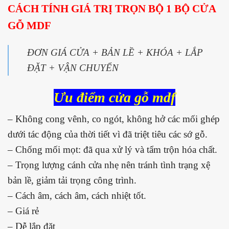
CÁCH TÍNH GIÁ TRỊ TRỌN BỘ 1 BỘ CỬA
GỖ MDF
ĐƠN GIÁ CỬA + BẢN LỀ + KHÓA + LẮP
ĐẶT + VẬN CHUYỂN
Ưu điểm cửa gỗ mdf
– Không cong vênh, co ngót, không hở các mối ghép
dưới tác động của thời tiết vì đã triệt tiêu các sớ gỗ.
– Chống mối mọt: đã qua xử lý và tẩm trộn hóa chất.
– Trọng lượng cánh cửa nhẹ nên tránh tình trạng xệ
bản lề, giảm tải trọng công trình.
– Cách âm, cách âm, cách nhiệt tốt.
– Giá rẻ
– Dễ lắp đặt