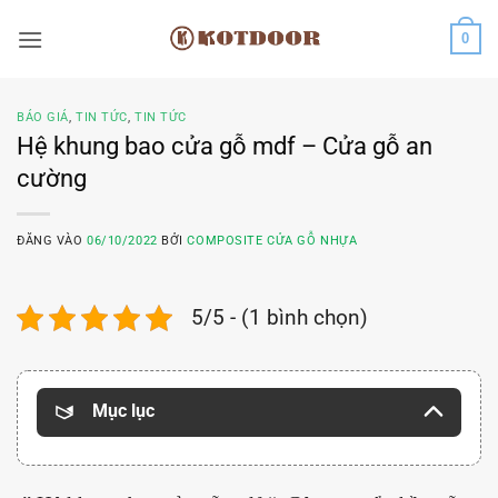
Bỏ
0
qua
nội
dung
BÁO GIÁ
,
TIN TỨC
,
TIN TỨC
Hệ khung bao cửa gỗ mdf – Cửa gỗ an
cường
ĐĂNG VÀO
06/10/2022
BỞI
COMPOSITE CỬA GỖ NHỰA
5/5 - (1 bình chọn)
Mục lục