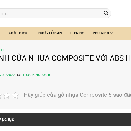
GIỚI THIỆU
THƯỚC LỖ BAN
LIÊN HỆ
PHỤ KIỆN
ZED
NH CỬA NHỰA COMPOSITE VỚI ABS 
/05/2022
BỞI
TRÚC KINGDOOR
Hãy giúp cửa gỗ nhựa Composite 5 sao đầu
ục lục