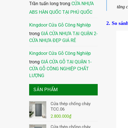
Trần tuấn long
trong
CỬA NHỰA
tăng 
ABS HÀN QUỐC TẠI PHÚ QUỐC
2. So sán
Kingdoor Cửa Gỗ Công Nghiệp
trong
GIÁ CỬA NHỰA TẠI QUẬN 2-
CỬA NHỰA ĐẸP GIÁ RẺ
Kingdoor Cửa Gỗ Công Nghiệp
trong
GIÁ CỬA GỖ TẠI QUẬN 1-
CỬA GỖ CÔNG NGHIỆP CHẤT
LƯỢNG
SẢN PHẨM
Cửa thép chống cháy
TCC.06
2.800.000
₫
Cửa thép chống cháy