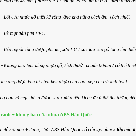
h cửa dày 40 mm ( được đúc từ bột gỗ và hạt nhựa PVC dưới nhiệt độ 
+Lõi cửa nhựa gỗ thiết kế rỗng tăng khả năng cách âm, cách nhiệt
+Bề mặt dán film PVC
+Bên ngoài cùng được phủ da, sơn PU hoặc tạo vân gỗ tăng tính thẫm
+Khung bao làm bằng nhựa gỗ, kích thước chuẩn 90mm ( có thể thiết 
hỉ cũng được làm từ chất liệu nhựa cao cấp, nẹp chỉ rời linh hoạt
ng bao và nẹp chỉ có được sản xuất nhiều kích cỡ có thể ôm tường đ
 cánh + khung bao cửa nhựa ABS Hàn Quốc
h dày 35mm ± 2mm, Cửa ABS Hàn Quốc có cấu tạo gồm
5 lớp cấu t