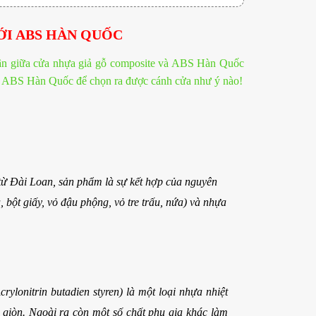
ỚI ABS HÀN QUỐC
ân giữa cửa nhựa giả gỗ composite và ABS Hàn Quốc
với ABS Hàn Quốc để chọn ra được cánh cửa như ý nào!
 từ Đài Loan, sản phẩm là sự kết hợp của nguyên
bột giấy, vỏ đậu phộng, vỏ tre trấu, nứa) và nhựa
ylonitrin butadien styren) là một loại nhựa nhiệt
giòn. Ngoài ra còn một số chất phụ gia khác làm