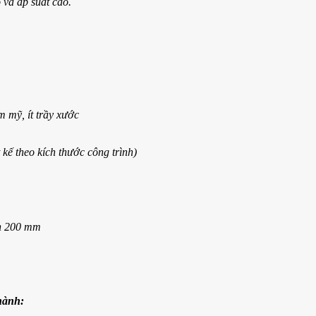
và áp suất cao.
 mỹ, ít trầy xước
kế theo kích thước công trình)
ến 200 mm
hành: