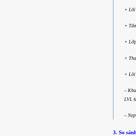
+ Lõi
+ Tấm
+ Lớp
+ Tha
+ Lõi
– Khu
LVL t
– Nẹp
3. So sán