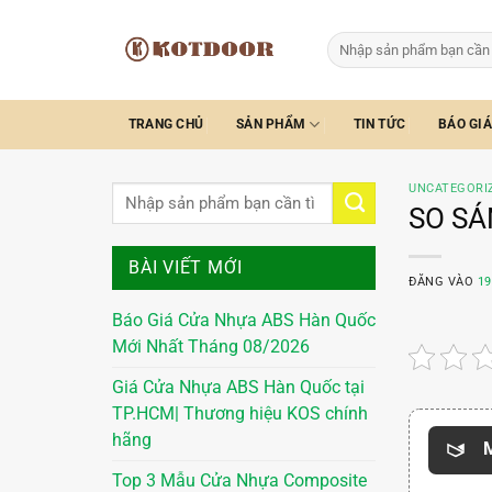
Bỏ
qua
Tìm
kiếm:
nội
dung
TRANG CHỦ
SẢN PHẨM
TIN TỨC
BÁO GIÁ
UNCATEGORI
SO SÁ
BÀI VIẾT MỚI
ĐĂNG VÀO
19
Báo Giá Cửa Nhựa ABS Hàn Quốc
Mới Nhất Tháng 08/2026
Giá Cửa Nhựa ABS Hàn Quốc tại
TP.HCM| Thương hiệu KOS chính
hãng
M
Top 3 Mẫu Cửa Nhựa Composite