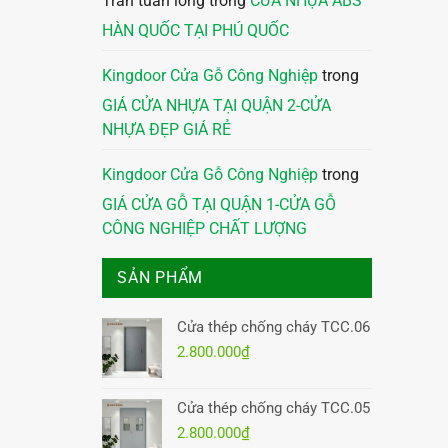
Trần tuấn long
trong
CỬA NHỰA ABS
HÀN QUỐC TẠI PHÚ QUỐC
Kingdoor Cửa Gỗ Công Nghiệp
trong
GIÁ CỬA NHỰA TẠI QUẬN 2-CỬA
NHỰA ĐẸP GIÁ RẺ
Kingdoor Cửa Gỗ Công Nghiệp
trong
GIÁ CỬA GỖ TẠI QUẬN 1-CỬA GỖ
CÔNG NGHIỆP CHẤT LƯỢNG
SẢN PHẨM
Cửa thép chống cháy TCC.06
2.800.000
₫
Cửa thép chống cháy TCC.05
2.800.000
₫