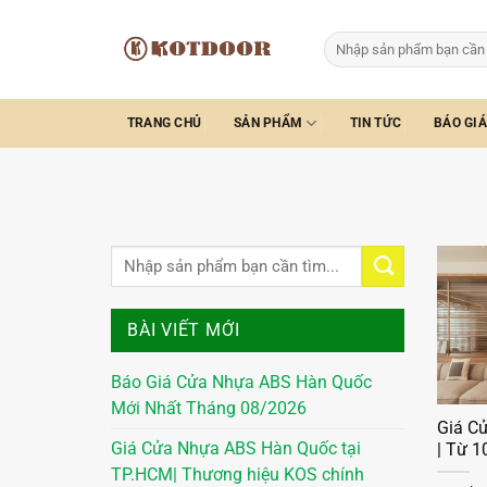
Bỏ
qua
Tìm
kiếm:
nội
dung
TRANG CHỦ
SẢN PHẨM
TIN TỨC
BÁO GIÁ
BÀI VIẾT MỚI
Báo Giá Cửa Nhựa ABS Hàn Quốc
Mới Nhất Tháng 08/2026
Giá C
Giá Cửa Nhựa ABS Hàn Quốc tại
| Từ 
TP.HCM| Thương hiệu KOS chính