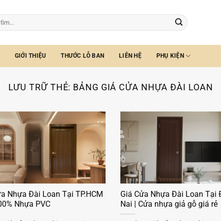
GIỚI THIỆU
THƯỚC LỖ BAN
LIÊN HỆ
PHỤ KIỆN
LƯU TRỮ THẺ:
BẢNG GIÁ CỬA NHỰA ĐÀI LOAN
ửa Nhựa Đài Loan Tại TP.HCM
Giá Cửa Nhựa Đài Loan Tại
100% Nhựa PVC
Nai | Cửa nhựa giả gỗ giá rẻ