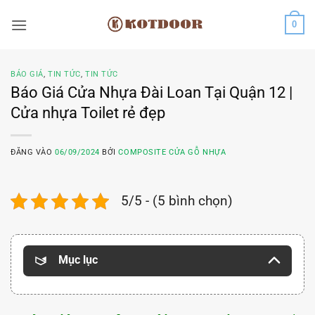
Bỏ
0
qua
nội
dung
BÁO GIÁ
,
TIN TỨC
,
TIN TỨC
Báo Giá Cửa Nhựa Đài Loan Tại Quận 12 |
Cửa nhựa Toilet rẻ đẹp
ĐĂNG VÀO
06/09/2024
BỞI
COMPOSITE CỬA GỖ NHỰA
5/5 - (5 bình chọn)
Mục lục