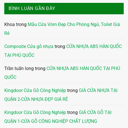
BÌNH LUẬN GẦN ĐÂY
Khoa
trong
Mẫu Cửa Vòm Đẹp Cho Phòng Ngủ, Toilet Giá
Rẻ
Composite Cửa gỗ nhựa
trong
CỬA NHỰA ABS HÀN QUỐC
TẠI PHÚ QUỐC
Trần tuấn long
trong
CỬA NHỰA ABS HÀN QUỐC TẠI PHÚ
QUỐC
Kingdoor Cửa Gỗ Công Nghiệp
trong
GIÁ CỬA NHỰA TẠI
QUẬN 2-CỬA NHỰA ĐẸP GIÁ RẺ
Kingdoor Cửa Gỗ Công Nghiệp
trong
GIÁ CỬA GỖ TẠI
QUẬN 1-CỬA GỖ CÔNG NGHIỆP CHẤT LƯỢNG