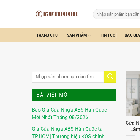
Bỏ
qua
Tìm
kiếm:
nội
dung
TRANG CHỦ
SẢN PHẨM
TIN TỨC
BÁO GIÁ
BÀI VIẾT MỚI
Báo Giá Cửa Nhựa ABS Hàn Quốc
Mới Nhất Tháng 08/2026
Cửa N
Giá Cửa Nhựa ABS Hàn Quốc tại
– Lâm 
TP.HCM| Thương hiệu KOS chính