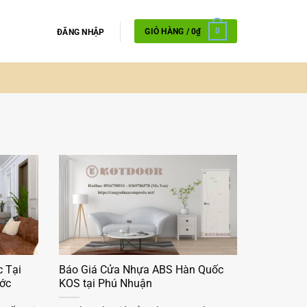
GIỎ HÀNG /
0
₫
0
ĐĂNG NHẬP
 Tại
Báo Giá Cửa Nhựa ABS Hàn Quốc
ước
KOS tại Phú Nhuận