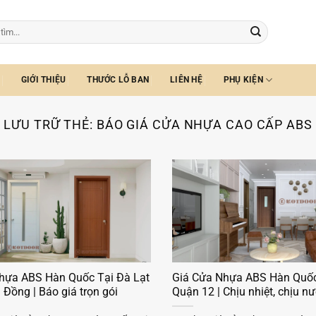
GIỚI THIỆU
THƯỚC LỖ BAN
LIÊN HỆ
PHỤ KIỆN
LƯU TRỮ THẺ:
BÁO GIÁ CỬA NHỰA CAO CẤP ABS
hựa ABS Hàn Quốc Tại Đà Lạt
Giá Cửa Nhựa ABS Hàn Quốc
Đồng | Báo giá trọn gói
Quận 12 | Chịu nhiệt, chịu n