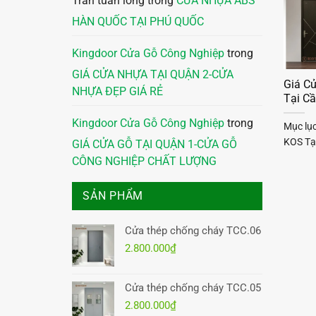
Trần tuấn long
trong
CỬA NHỰA ABS
HÀN QUỐC TẠI PHÚ QUỐC
Kingdoor Cửa Gỗ Công Nghiệp
trong
GIÁ CỬA NHỰA TẠI QUẬN 2-CỬA
Giá C
NHỰA ĐẸP GIÁ RẺ
Tại Cầ
Kingdoor Cửa Gỗ Công Nghiệp
trong
Mục lụ
KOS Tại
GIÁ CỬA GỖ TẠI QUẬN 1-CỬA GỖ
CÔNG NGHIỆP CHẤT LƯỢNG
SẢN PHẨM
Cửa thép chống cháy TCC.06
2.800.000
₫
Cửa thép chống cháy TCC.05
2.800.000
₫