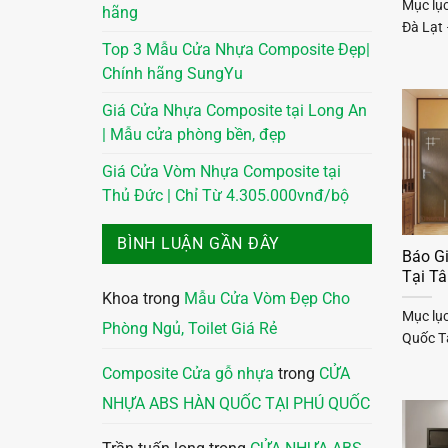
Mục lụ
hãng
Đà Lạt 
Top 3 Mẫu Cửa Nhựa Composite Đẹp|
Chính hãng SungYu
Giá Cửa Nhựa Composite tại Long An
| Mẫu cửa phòng bền, đẹp
Giá Cửa Vòm Nhựa Composite tại
Thủ Đức | Chỉ Từ 4.305.000vnđ/bộ
BÌNH LUẬN GẦN ĐÂY
Báo G
Tại Tâ
Khoa
trong
Mẫu Cửa Vòm Đẹp Cho
Mục lụ
Phòng Ngủ, Toilet Giá Rẻ
Quốc Tạ
Composite Cửa gỗ nhựa
trong
CỬA
NHỰA ABS HÀN QUỐC TẠI PHÚ QUỐC