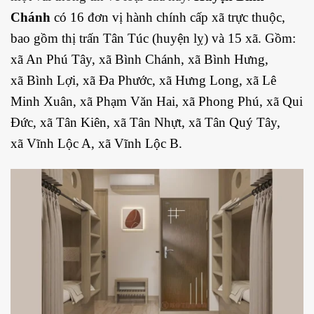
Chánh
có 16 đơn vị hành chính cấp xã trực thuộc,
bao gồm thị trấn
Tân Túc
(huyện lỵ) và 15 xã. Gồm:
xã
An Phú Tây
, xã
Bình Chánh
, xã
Bình Hưng
,
xã
Bình Lợi
, xã
Đa Phước
, xã
Hưng Long
, xã
Lê
Minh Xuân
, xã
Phạm Văn Hai
, xã
Phong Phú
, xã
Qui
Đức
, xã
Tân Kiên
, xã
Tân Nhựt
, xã
Tân Quý Tây
,
xã
Vĩnh Lộc A
, xã
Vĩnh Lộc B
.