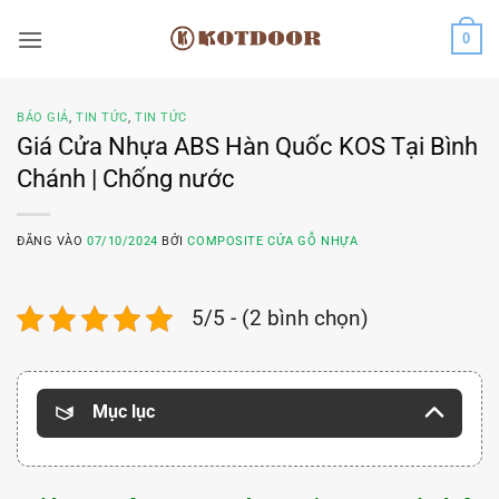
Bỏ
0
qua
nội
dung
BÁO GIÁ
,
TIN TỨC
,
TIN TỨC
Giá Cửa Nhựa ABS Hàn Quốc KOS Tại Bình
Chánh | Chống nước
ĐĂNG VÀO
07/10/2024
BỞI
COMPOSITE CỬA GỖ NHỰA
5/5 - (2 bình chọn)
Mục lục