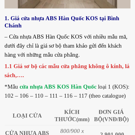
1. Giá cửa nhựa ABS Hàn Quốc KOS tại Bình
Chánh
– Cửa nhựa ABS Hàn Quốc KOS với nhiều mẫu mã,
dưới đây chỉ là giá sơ bộ tham khảo gửi đến khách
hàng với những mẫu cửa phẳng.
1.1 Giá sơ bộ các mẫu cửa phẳng không ô kính, lá
sách,….
*Mẫu
cửa nhựa ABS KOS Hàn Quốc
loại 1 (KOS):
102 – 106 – 110 – 111 – 116 – 117 (theo catalogue)
KÍCH
ĐƠN GIÁ
LOẠI CỬA
THƯỚC
(mm)
BỘ
(VNĐ/BỘ)
800/900 x
CỬA NHỰA ABS
2.901.000