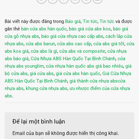
Bài viết này được đăng trong
Báo giá
,
Tin tức
,
Tin tức
và được
gắn thẻ
bán cửa abs hàn quốc
,
báo giá cửa abs kos
,
báo giá
cửa gỗ nhựa abs
,
báo giá cửa nhựa cao cấp abs
,
cách lắp cửa
nhựa abs
,
cửa abs barun
,
cửa abs cao cấp
,
cửa abs giá tốt
,
cửa
abs kos giá
,
cửa abs là gì
,
cửa abs và composite
,
cửa nhựa
abs báo giá
,
Cửa Nhựa ABS Hàn Quốc Tại Bình Chánh
,
cửa
nhựa abs younglim
,
cửa nhựa hàn quốc abs giá bao nhiêu
,
giá
bộ cửa abs
,
giá cửa abs
,
giá cửa abs hàn quốc
,
Giá Cửa Nhựa
ABS Hàn Quốc Tại Bình Chánh
,
giá thành cửa nhựa abscửa
nhựa abs
,
khung cửa nhựa abs
,
ưu nhược điểm của cửa nhựa
abs
.
Để lại một bình luận
Email của bạn sẽ không được hiển thị công khai.