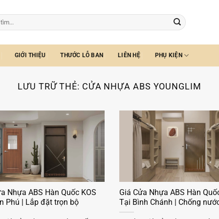
GIỚI THIỆU
THƯỚC LỖ BAN
LIÊN HỆ
PHỤ KIỆN
LƯU TRỮ THẺ:
CỬA NHỰA ABS YOUNGLIM
ửa Nhựa ABS Hàn Quốc KOS
Giá Cửa Nhựa ABS Hàn Quố
n Phú | Lắp đặt trọn bộ
Tại Bình Chánh | Chống nướ