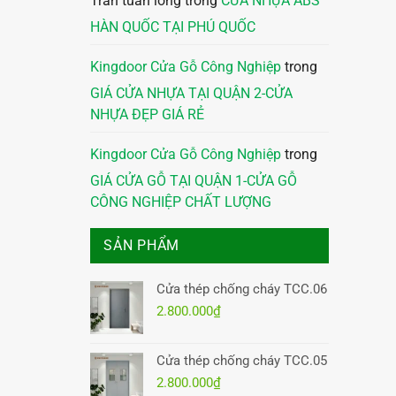
Trần tuấn long
trong
CỬA NHỰA ABS
HÀN QUỐC TẠI PHÚ QUỐC
Kingdoor Cửa Gỗ Công Nghiệp
trong
GIÁ CỬA NHỰA TẠI QUẬN 2-CỬA
NHỰA ĐẸP GIÁ RẺ
Kingdoor Cửa Gỗ Công Nghiệp
trong
GIÁ CỬA GỖ TẠI QUẬN 1-CỬA GỖ
CÔNG NGHIỆP CHẤT LƯỢNG
SẢN PHẨM
Cửa thép chống cháy TCC.06
2.800.000
₫
Cửa thép chống cháy TCC.05
2.800.000
₫