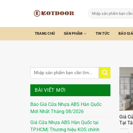
Bỏ
qua
Tìm
kiếm:
nội
dung
TRANG CHỦ
SẢN PHẨM
TIN TỨC
BÁO GIÁ
BÀI VIẾT MỚI
Báo Giá Cửa Nhựa ABS Hàn Quốc
Mới Nhất Tháng 08/2026
Giá C
Giá Cửa Nhựa ABS Hàn Quốc tại
Tại Tâ
TP.HCM| Thương hiệu KOS chính