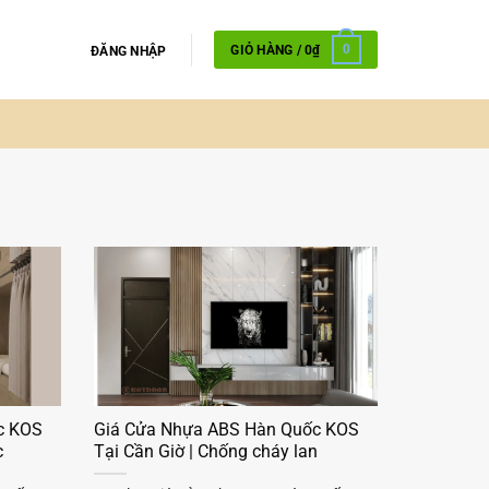
GIỎ HÀNG /
0
₫
0
ĐĂNG NHẬP
c KOS
Giá Cửa Nhựa ABS Hàn Quốc KOS
c
Tại Cần Giờ | Chống cháy lan