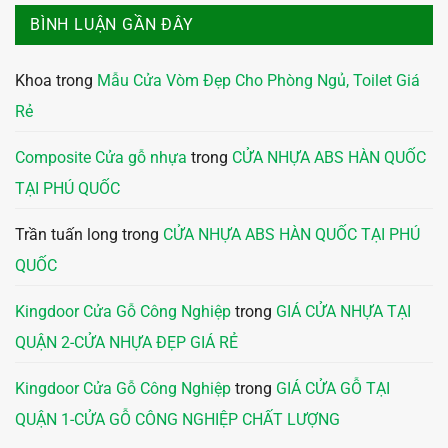
BÌNH LUẬN GẦN ĐÂY
Khoa
trong
Mẫu Cửa Vòm Đẹp Cho Phòng Ngủ, Toilet Giá
Rẻ
Composite Cửa gỗ nhựa
trong
CỬA NHỰA ABS HÀN QUỐC
TẠI PHÚ QUỐC
Trần tuấn long
trong
CỬA NHỰA ABS HÀN QUỐC TẠI PHÚ
QUỐC
Kingdoor Cửa Gỗ Công Nghiệp
trong
GIÁ CỬA NHỰA TẠI
QUẬN 2-CỬA NHỰA ĐẸP GIÁ RẺ
Kingdoor Cửa Gỗ Công Nghiệp
trong
GIÁ CỬA GỖ TẠI
QUẬN 1-CỬA GỖ CÔNG NGHIỆP CHẤT LƯỢNG