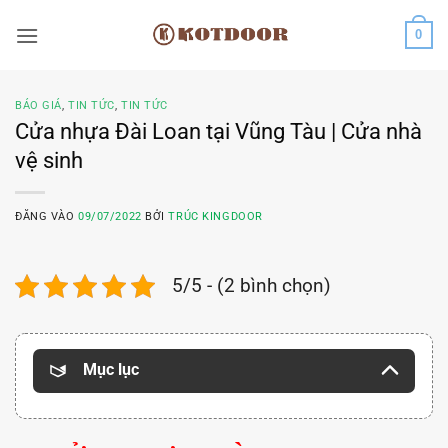
Bỏ
0
qua
nội
dung
BÁO GIÁ
,
TIN TỨC
,
TIN TỨC
Cửa nhựa Đài Loan tại Vũng Tàu | Cửa nhà
vệ sinh
ĐĂNG VÀO
09/07/2022
BỞI
TRÚC KINGDOOR
5/5 - (2 bình chọn)
Mục lục