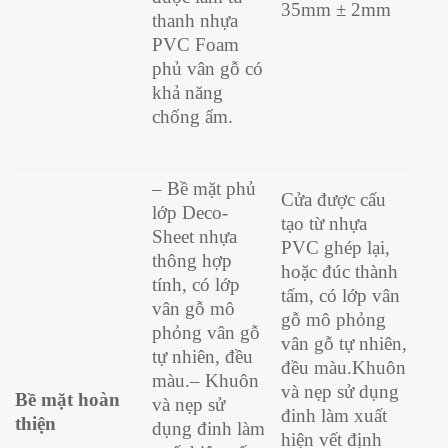
35mm ± 2mm
thanh nhựa
PVC Foam
phủ vân gỗ có
khả năng
chống ẩm.
– Bề mặt phủ
Cửa được cấu
lớp Deco-
tạo từ nhựa
Sheet nhựa
PVC ghép lại,
thông hợp
hoặc đúc thành
tính, có lớp
tấm, có lớp vân
vân gỗ mô
gỗ mô phỏng
phỏng vân gỗ
vân gỗ tự nhiên,
tự nhiên, đều
đều màu.
Khuôn
màu.
– Khuôn
và nẹp sử dụng
Bề mặt hoàn
và nẹp sử
đinh làm xuất
thiện
dụng đinh làm
hiện vết định