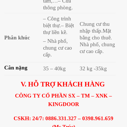
tắm,…
– Cửa
thông phòng.
– Công trình
Chung cư thu
biệt thự.
– Biệt
nhập thấp.
Mặt
thự liền kề.
Phân khúc
bằng cho thuê.
– Nhà phố,
Nhà phố, chung
chung cư cao
cư cao cấp.
cấp.
Cân nặng
35 – 40kg
32 kg -35kg
V.
HỖ TRỢ KHÁCH HÀNG
CÔNG TY CỔ PHẦN SX – TM – XNK –
KINGDOOR
CSKH: 24/7:
0886.331.327 – 0398.961.659
(Ms.Trúc)