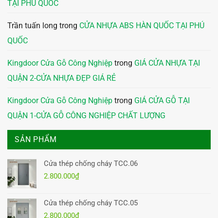
TẠI PHÚ QUỐC
Trần tuấn long
trong
CỬA NHỰA ABS HÀN QUỐC TẠI PHÚ
QUỐC
Kingdoor Cửa Gỗ Công Nghiệp
trong
GIÁ CỬA NHỰA TẠI
QUẬN 2-CỬA NHỰA ĐẸP GIÁ RẺ
Kingdoor Cửa Gỗ Công Nghiệp
trong
GIÁ CỬA GỖ TẠI
QUẬN 1-CỬA GỖ CÔNG NGHIỆP CHẤT LƯỢNG
SẢN PHẨM
Cửa thép chống cháy TCC.06
2.800.000
₫
Cửa thép chống cháy TCC.05
2.800.000
₫