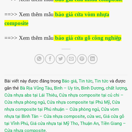
==>> Xem thêm mẫu
báo giá cửa vòm nhựa
composite
==>> Xem thêm mẫu
báo giá cửa gỗ công nghiệp
Bài viết này được đăng trong
Báo giá
,
Tin tức
,
Tin tức
và được
gắn thẻ
Bà Rịa Vũng Tàu
,
Bình – Uy tín
,
Bình Dương
,
chất lượng
,
Cửa nhựa abs tại Lái Thiêu
,
Cửa nhựa composite tại củ chi –
Cửa nhựa phòng ngủ
,
Cửa nhựa composite tại Phú Mỹ
,
Cửa
nhựa composite tại Phú nhuận – Cửa phòng ngủ
,
Cửa vòm
nhựa tại Bình Tân – Cửa nhựa composite
,
cửa wc
,
Giá cửa gỗ
tại Vĩnh Phú
,
Giá cửa nhựa tại Mỹ Tho
,
Thuận An
,
Tiền Giang –
Cửa nhựa composite
.