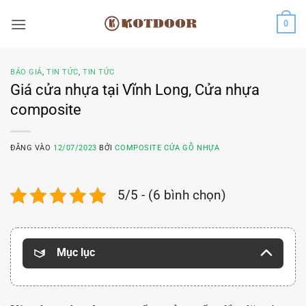
Bỏ
0
qua
nội
dung
BÁO GIÁ
,
TIN TỨC
,
TIN TỨC
Giá cửa nhựa tại Vĩnh Long, Cửa nhựa
composite
ĐĂNG VÀO
12/07/2023
BỞI
COMPOSITE CỬA GỖ NHỰA
5/5 - (6 bình chọn)
Mục lục