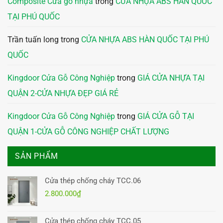
Composite Cửa gỗ nhựa
trong
CỬA NHỰA ABS HÀN QUỐC
TẠI PHÚ QUỐC
Trần tuấn long
trong
CỬA NHỰA ABS HÀN QUỐC TẠI PHÚ
QUỐC
Kingdoor Cửa Gỗ Công Nghiệp
trong
GIÁ CỬA NHỰA TẠI
QUẬN 2-CỬA NHỰA ĐẸP GIÁ RẺ
Kingdoor Cửa Gỗ Công Nghiệp
trong
GIÁ CỬA GỖ TẠI
QUẬN 1-CỬA GỖ CÔNG NGHIỆP CHẤT LƯỢNG
SẢN PHẨM
Cửa thép chống cháy TCC.06
2.800.000
₫
Cửa thép chống cháy TCC.05