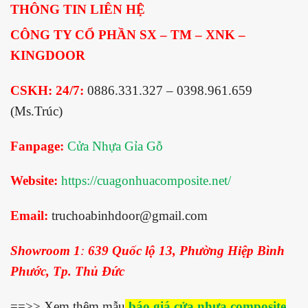
THÔNG TIN LIÊN HỆ
CÔNG TY CỔ PHẦN SX – TM – XNK –
KINGDOOR
CSKH: 24/7:
0886.331.327 – 0398.961.659
(Ms.Trúc)
Fanpage:
Cửa Nhựa Gỉa Gỗ
Website:
https://cuagonhuacomposite.net/
Email:
truchoabinhdoor@gmail.com
Showroom 1
:
639 Quốc lộ 13, Phường Hiệp Bình
Phước, Tp. Thủ Đức
==>> Xem thêm mẫu
báo giá cửa nhưa composite