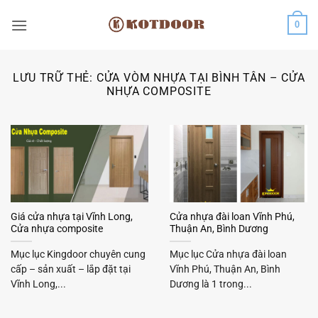
Bỏ
0
qua
nội
dung
LƯU TRỮ THẺ:
CỬA VÒM NHỰA TẠI BÌNH TÂN – CỬA
NHỰA COMPOSITE
Giá cửa nhựa tại Vĩnh Long,
Cửa nhựa đài loan Vĩnh Phú,
Cửa nhựa composite
Thuận An, Bình Dương
Mục lục Kingdoor chuyên cung
Mục lục Cửa nhựa đài loan
cấp – sản xuất – lắp đặt tại
Vĩnh Phú, Thuận An, Bình
Vĩnh Long,...
Dương là 1 trong...