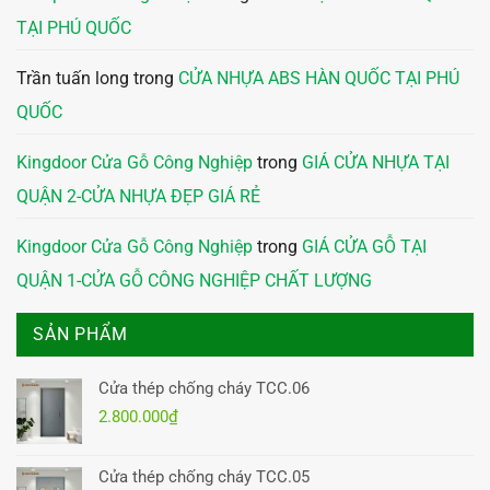
TẠI PHÚ QUỐC
Trần tuấn long
trong
CỬA NHỰA ABS HÀN QUỐC TẠI PHÚ
QUỐC
Kingdoor Cửa Gỗ Công Nghiệp
trong
GIÁ CỬA NHỰA TẠI
QUẬN 2-CỬA NHỰA ĐẸP GIÁ RẺ
Kingdoor Cửa Gỗ Công Nghiệp
trong
GIÁ CỬA GỖ TẠI
QUẬN 1-CỬA GỖ CÔNG NGHIỆP CHẤT LƯỢNG
SẢN PHẨM
Cửa thép chống cháy TCC.06
2.800.000
₫
Cửa thép chống cháy TCC.05